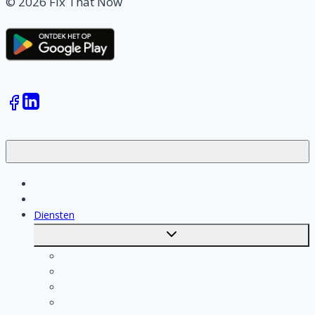
© 2026 Fix That Now
Klussen
Vakmensen
Diensten
Toggle
submenu
Kosten berekenen
Schoonmaak
Klusjesman
Loodgieter