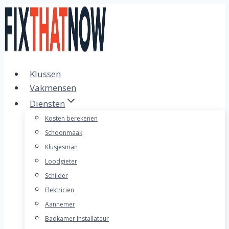
Doorgaan
naar
inhoud
Klussen
Vakmensen
Diensten
Kosten berekenen
Schoonmaak
Klusjesman
Loodgieter
Schilder
Elektricien
Aannemer
Badkamer Installateur