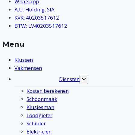
Whatsapp
A.U. Holding, SIA
KVK: 40203517612
BTW: LV40203517612
Menu
Klussen
Vakmensen
Diensten
Toggle
submenu
Kosten berekenen
Schoonmaak
Klusjesman
Loodgieter
Schilder
Elektricien