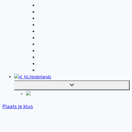
Klusjesman opdrachten
Loodgieter opdrachten
Schilder opdrachten
Schoonmaak opdrachten
Aannemer opdrachten
Tegelzetter opdrachten
Dakdekker opdrachten
Stukadoor opdrachten
Keukenspecialist opdrachten
Isolatiebedrijf opdrachten
Badkamer installateur opdrachten
Nederlands
Toggle
submenu
English
Plaats je klus