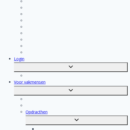
Schilder
Elektricien
Aannemer
Badkamer Installateur
Isolatiebedrijf
Keukenspecialist
Stukadoor
Dakdekker
Tegelzetter
Login
Toggle
submenu
Registratie
Voor vakmensen
Toggle
submenu
Voor vakmensen
Registratie van vakmensen
Opdracthen
Toggle
submenu
Elektricien opdrachten