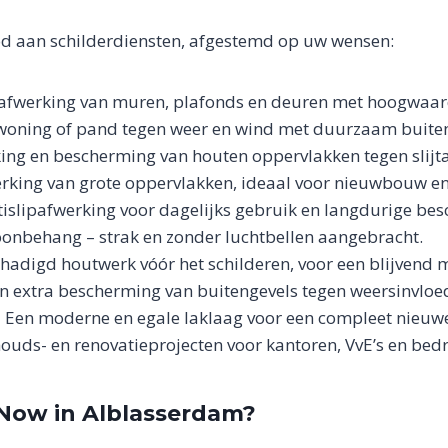
od aan schilderdiensten, afgestemd op uw wensen:
 afwerking van muren, plafonds en deuren met hoogwaar
oning of pand tegen weer en wind met duurzaam buiten
ing en bescherming van houten oppervlakken tegen slijta
erking van grote oppervlakken, ideaal voor nieuwbouw en
antislipafwerking voor dagelijks gebruik en langdurige be
oonbehang – strak en zonder luchtbellen aangebracht.
hadigd houtwerk vóór het schilderen, voor een blijvend m
 en extra bescherming van buitengevels tegen weersinvloe
 Een moderne en egale laklaag voor een compleet nieuwe
uds- en renovatieprojecten voor kantoren, VvE’s en bedri
Now in Alblasserdam?