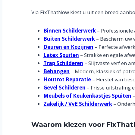
Via FixThatNow kiest u uit een breed aanb
Binnen Schilderwerk
– Professionele
Buiten Schilderwerk
– Bescherm uw w
Deuren en Kozijnen
– Perfecte afwerk
Latex Spuiten
– Strakke en egale afw
Trap Schilderen
– Slijtvaste verf en 
Behangen
– Modern, klassiek of patr
Houtrot Reparatie
– Herstel van besc
Gevel Schilderen
– Frisse uitstraling
Meubels of Keukenkastjes Spuiten
–
Zakelijk / VvE Schilderwerk
– Onderho
Waarom kiezen voor FixThat