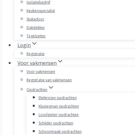
Isolatiebedrijf
Keukenspecialist
Stukadoor
Dakdekker
Tegelzetter
Login
Registratie
Voor vakmensen
Voor vakmensen
Registratie van vakmensen
Opdracthen
Elektricien opdrachten
Klusjesman opdrachten
Loodgieter opdrachten
Schilder opdrachten
Schoonmaak opdrachten