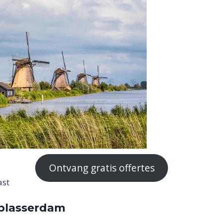
Ontvang gratis offertes
ast
lblasserdam