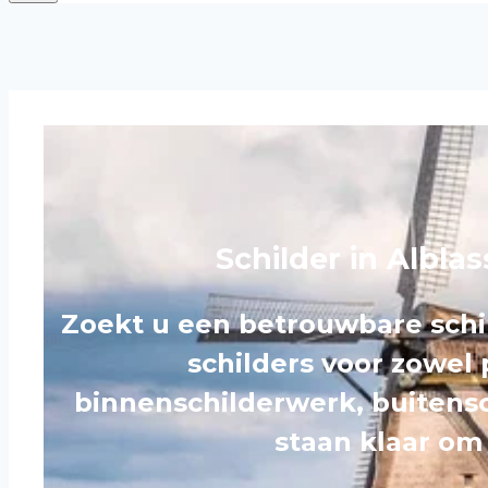
Schilder in Albla
Zoekt u een betrouwbare schi
schilders voor zowel 
binnenschilderwerk, buitensc
staan klaar om