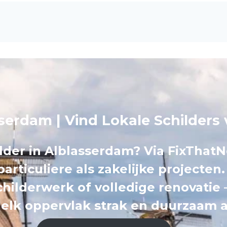
sserdam | Vind Lokale Schilders
lder in Alblasserdam? Via FixThat
particuliere als zakelijke projecten
hilderwerk of volledige renovatie 
 elk oppervlak strak en duurzaam a