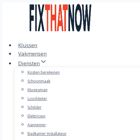
Doorgaan
naar
inhoud
Klussen
Vakmensen
Diensten
Kosten berekenen
Schoonmaak
Klusjesman
Loodgieter
Schilder
Elektricien
Aannemer
Badkamer Installateur