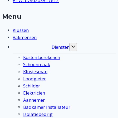
BTW: LV40203517612
Menu
Klussen
Vakmensen
Diensten
Toggle
submenu
Kosten berekenen
Schoonmaak
Klusjesman
Loodgieter
Schilder
Elektricien
Aannemer
Badkamer Installateur
Isolatiebedrijf