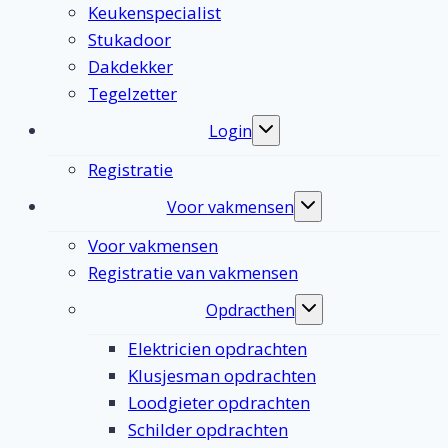
Keukenspecialist
Stukadoor
Dakdekker
Tegelzetter
Login
Toggle
submenu
Registratie
Voor vakmensen
Toggle
submenu
Voor vakmensen
Registratie van vakmensen
Opdracthen
Toggle
submenu
Elektricien opdrachten
Klusjesman opdrachten
Loodgieter opdrachten
Schilder opdrachten