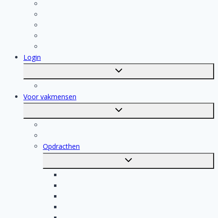
Isolatiebedrijf
Keukenspecialist
Stukadoor
Dakdekker
Tegelzetter
Login
Toggle
submenu
Registratie
Voor vakmensen
Toggle
submenu
Voor vakmensen
Registratie van vakmensen
Opdracthen
Toggle
submenu
Elektricien opdrachten
Klusjesman opdrachten
Loodgieter opdrachten
Schilder opdrachten
Schoonmaak opdrachten