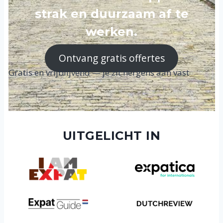
strak en duurzaam af te
werken.
Ontvang gratis offertes
Gratis en vrijblijvend — je zit nergens aan vast
UITGELICHT IN