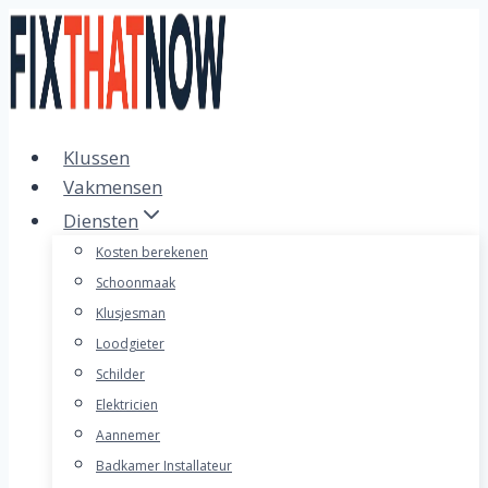
Doorgaan
naar
inhoud
Klussen
Vakmensen
Diensten
Kosten berekenen
Schoonmaak
Klusjesman
Loodgieter
Schilder
Elektricien
Aannemer
Badkamer Installateur