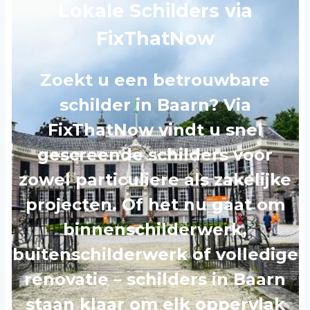
Lokale Schilders via
FixThatNow
Zoekt u een betrouwbare
schilder in Baarn? Via
FixThatNow vindt u snel
gescreende schilders voor
zowel particuliere als zakelijke
projecten. Of het nu gaat om
binnenschilderwerk,
buitenschilderwerk of volledige
renovatie – schilders in Baarn
staan klaar om elk oppervlak