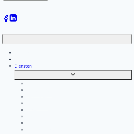
Klussen
Vakmensen
Diensten
Toggle
submenu
Kosten berekenen
Schoonmaak
Klusjesman
Loodgieter
Schilder
Elektricien
Aannemer
Badkamer Installateur