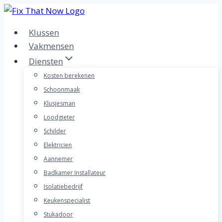
Doorgaan
naar
Klussen
inhoud
Vakmensen
Diensten
Kosten berekenen
Schoonmaak
Klusjesman
Loodgieter
Schilder
Elektricien
Aannemer
Badkamer Installateur
Isolatiebedrijf
Keukenspecialist
Stukadoor