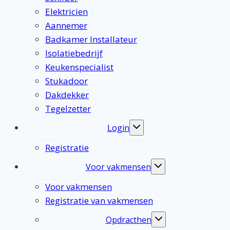
Elektricien
Aannemer
Badkamer Installateur
Isolatiebedrijf
Keukenspecialist
Stukadoor
Dakdekker
Tegelzetter
Login
Toggle
submenu
Registratie
Voor vakmensen
Toggle
submenu
Voor vakmensen
Registratie van vakmensen
Opdracthen
Toggle