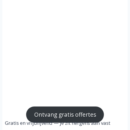
FixThatNow vindt u snel
gescreende schilders voor
zowel particuliere als zakelijke
projecten. Of het nu gaat om
binnenschilderwerk,
buitenschilderwerk of volledige
renovatie – schilders in Lisse
staan klaar om elk oppervlak
strak en duurzaam af te
werken.
Ontvang gratis offertes
Gratis en vrijblijvend — je zit nergens aan vast