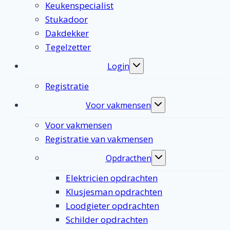
Keukenspecialist
Stukadoor
Dakdekker
Tegelzetter
Login
Toggle
submenu
Registratie
Voor vakmensen
Toggle
submenu
Voor vakmensen
Registratie van vakmensen
Opdracthen
Toggle
submenu
Elektricien opdrachten
Klusjesman opdrachten
Loodgieter opdrachten
Schilder opdrachten