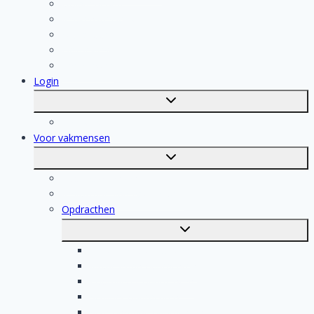
Isolatiebedrijf
Keukenspecialist
Stukadoor
Dakdekker
Tegelzetter
Login
Toggle
submenu
Registratie
Voor vakmensen
Toggle
submenu
Voor vakmensen
Registratie van vakmensen
Opdracthen
Toggle
submenu
Elektricien opdrachten
Klusjesman opdrachten
Loodgieter opdrachten
Schilder opdrachten
Schoonmaak opdrachten