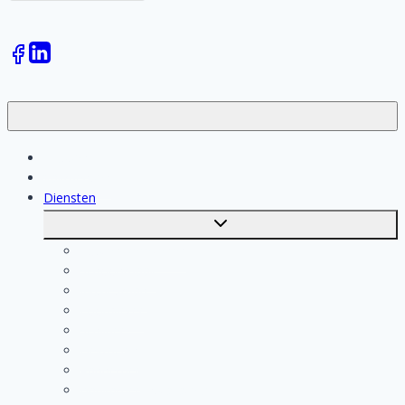
Klussen
Vakmensen
Diensten
Toggle
submenu
Kosten berekenen
Schoonmaak
Klusjesman
Loodgieter
Schilder
Elektricien
Aannemer
Badkamer Installateur