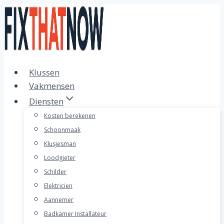
Doorgaan
naar
inhoud
Klussen
Vakmensen
Diensten
Kosten berekenen
Schoonmaak
Klusjesman
Loodgieter
Schilder
Elektricien
Aannemer
Badkamer Installateur