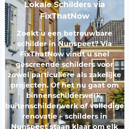
Lokale Schilders via
FixThatNow
Zoekt u een betrouwbare
schilder in Nunspeet? Via
FixThatNow vindt u snel
gescreende schilders voor
zowel particuliere als zakelijke
projecten. Of het nu gaat om
binnenschilderwerk,
buitenschilderwerk of volledige
renovatie – schilders in
Nunspeet staan klaar om elk