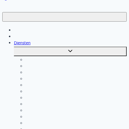
Klussen
Vakmensen
Diensten
Toggle
submenu
Kosten berekenen
Schoonmaak
Klusjesman
Loodgieter
Schilder
Elektricien
Aannemer
Badkamer Installateur
Isolatiebedrijf
Keukenspecialist
Stukadoor