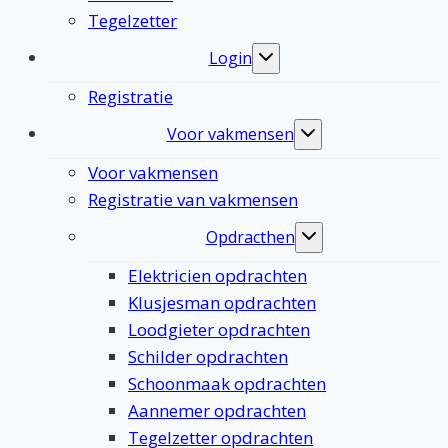
Tegelzetter
Login
Toggle
submenu
Registratie
Voor vakmensen
Toggle
submenu
Voor vakmensen
Registratie van vakmensen
Opdracthen
Toggle
submenu
Elektricien opdrachten
Klusjesman opdrachten
Loodgieter opdrachten
Schilder opdrachten
Schoonmaak opdrachten
Aannemer opdrachten
Tegelzetter opdrachten