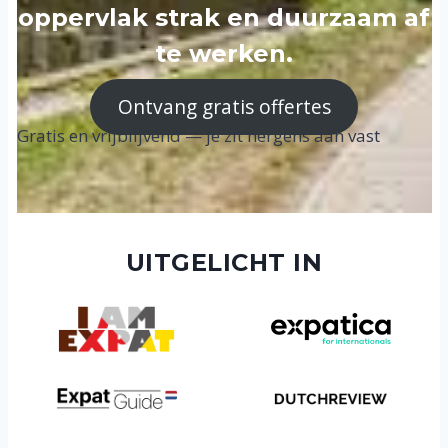
oppervlak strak en duurzaam af
te werken.
Ontvang gratis offertes
Gratis en vrijblijvend — je zit nergens aan vast
UITGELICHT IN