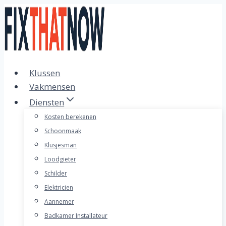
Doorgaan
naar
inhoud
Klussen
Vakmensen
Diensten
Kosten berekenen
Schoonmaak
Klusjesman
Loodgieter
Schilder
Elektricien
Aannemer
Badkamer Installateur