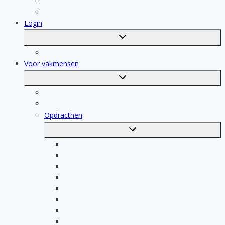
Dakdekker
Tegelzetter
Login
Toggle
submenu
Registratie
Voor vakmensen
Toggle
submenu
Voor vakmensen
Registratie van vakmensen
Opdracthen
Toggle
submenu
Elektricien opdrachten
Klusjesman opdrachten
Loodgieter opdrachten
Schilder opdrachten
Schoonmaak opdrachten
Aannemer opdrachten
Tegelzetter opdrachten
Dakdekker opdrachten