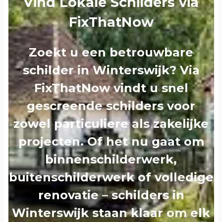
Vind Lokale Schilders via
FixThatNow
Zoekt u een betrouwbare
schilder in Winterswijk? Via
FixThatNow vindt u snel
gescreende schilders voor
zowel particuliere als zakelijke
projecten. Of het nu gaat om
binnenschilderwerk,
buitenschilderwerk of volledige
renovatie – schilders in
Winterswijk staan klaar om elk