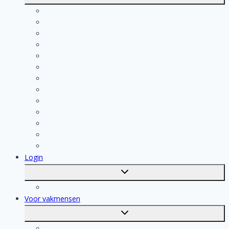
submenu
Kosten berekenen
Schoonmaak
Klusjesman
Loodgieter
Schilder
Elektricien
Aannemer
Badkamer Installateur
Isolatiebedrijf
Keukenspecialist
Stukadoor
Dakdekker
Tegelzetter
Login
Toggle
submenu
Registratie
Voor vakmensen
Toggle
submenu
Voor vakmensen