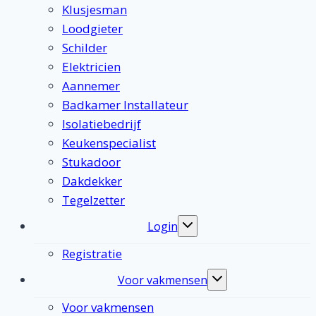
Klusjesman
Loodgieter
Schilder
Elektricien
Aannemer
Badkamer Installateur
Isolatiebedrijf
Keukenspecialist
Stukadoor
Dakdekker
Tegelzetter
Login
Toggle
submenu
Registratie
Voor vakmensen
Toggle
submenu
Voor vakmensen