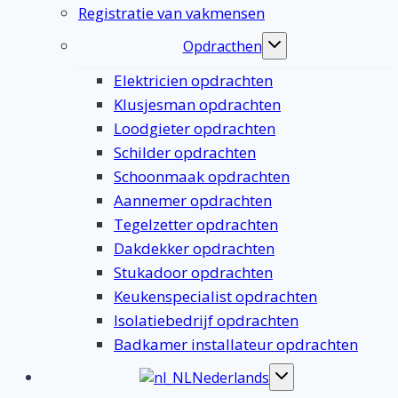
Registratie van vakmensen
Opdracthen
Toggle
submenu
Elektricien opdrachten
Klusjesman opdrachten
Loodgieter opdrachten
Schilder opdrachten
Schoonmaak opdrachten
Aannemer opdrachten
Tegelzetter opdrachten
Dakdekker opdrachten
Stukadoor opdrachten
Keukenspecialist opdrachten
Isolatiebedrijf opdrachten
Badkamer installateur opdrachten
Nederlands
Toggle
submenu