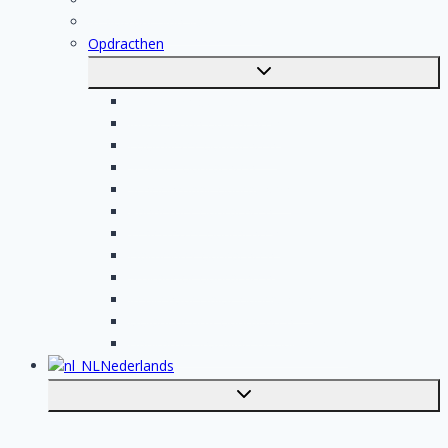
Registratie van vakmensen
Opdracthen
Toggle
submenu
Elektricien opdrachten
Klusjesman opdrachten
Loodgieter opdrachten
Schilder opdrachten
Schoonmaak opdrachten
Aannemer opdrachten
Tegelzetter opdrachten
Dakdekker opdrachten
Stukadoor opdrachten
Keukenspecialist opdrachten
Isolatiebedrijf opdrachten
Badkamer installateur opdrachten
Nederlands
Toggle
submenu
English