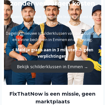
zonder verborgen kosten
Geen commissie. Geen dure leads. Jij kiest de
opdrachten, jij bepaalt de prijs.
Dagelijks nieuwe schilderklussen van particulieren
en kleine bedrijven in Emmen en omgeving.
⚡ Meld je gratis aan in 3 minuten — geen
verplichtingen.
Bekijk schilderklussen in Emmen →
FixThatNow is een missie, geen
marktplaats