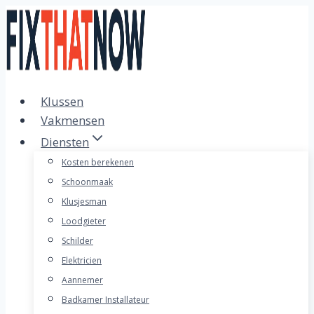
Doorgaan
naar
inhoud
Klussen
Vakmensen
Diensten
Kosten berekenen
Schoonmaak
Klusjesman
Loodgieter
Schilder
Elektricien
Aannemer
Badkamer Installateur