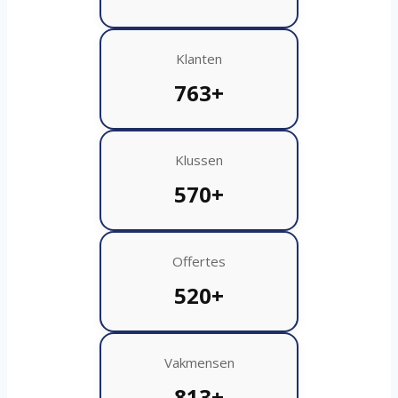
Klanten
763+
Klussen
570+
Offertes
520+
Vakmensen
813+