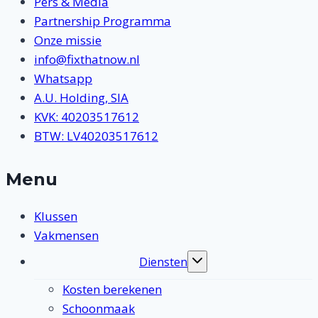
Pers & Media
Partnership Programma
Onze missie
info@fixthatnow.nl
Whatsapp
A.U. Holding, SIA
KVK: 40203517612
BTW: LV40203517612
Menu
Klussen
Vakmensen
Diensten
Toggle
submenu
Kosten berekenen
Schoonmaak