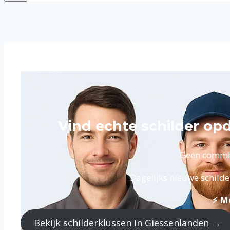
Vind echte schilder op
Geen commiss
Dagelijks nieuwe schilde
⚡ Me
Bekijk schilderklussen in Giessenlanden →