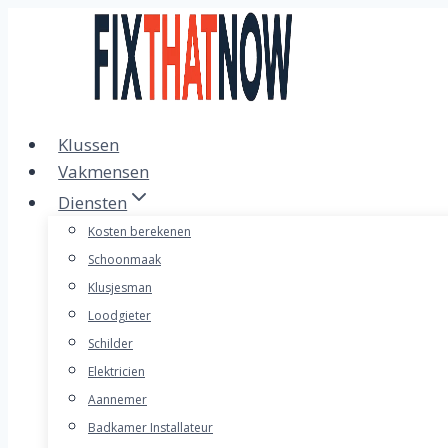
Doorgaan
naar
inhoud
Klussen
Vakmensen
Diensten
Kosten berekenen
Schoonmaak
Klusjesman
Loodgieter
Schilder
Elektricien
Aannemer
Badkamer Installateur