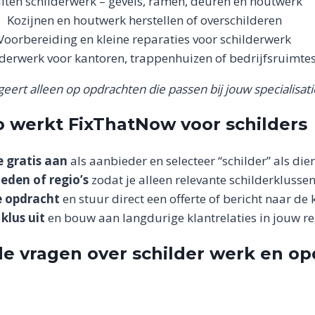
iten schilderwerk – gevels, ramen, deuren en houtwerk
Kozijnen en houtwerk herstellen of overschilderen
Voorbereiding en kleine reparaties voor schilderwerk
lderwerk voor kantoren, trappenhuizen of bedrijfsruimte
geert alleen op opdrachten die passen bij jouw specialisati
o werkt FixThatNow voor schilders
e gratis aan
als aanbieder en selecteer “schilder” als dien
teden of regio’s
zodat je alleen relevante schilderklussen 
e opdracht
en stuur direct een offerte of bericht naar de k
klus uit
en bouw aan langdurige klantrelaties in jouw re
de vragen over schilder werk en o