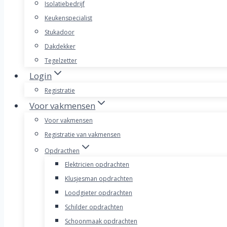
Isolatiebedrijf
Keukenspecialist
Stukadoor
Dakdekker
Tegelzetter
Login
Registratie
Voor vakmensen
Voor vakmensen
Registratie van vakmensen
Opdracthen
Elektricien opdrachten
Klusjesman opdrachten
Loodgieter opdrachten
Schilder opdrachten
Schoonmaak opdrachten