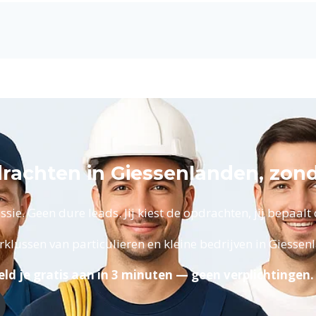
drachten in Giessenlanden, zon
ie. Geen dure leads. Jij kiest de opdrachten, jij bepaalt d
rklussen van particulieren en kleine bedrijven in Giesse
ld je gratis aan in 3 minuten — geen verplichtingen.