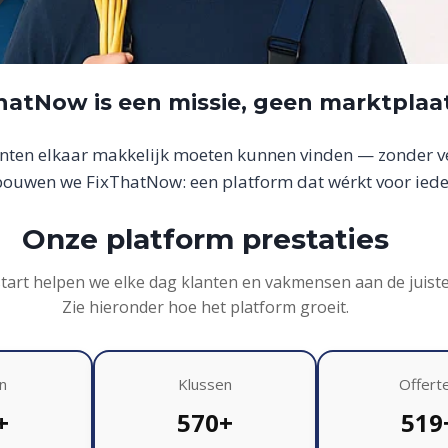
hatNow is een missie, geen marktplaa
anten elkaar makkelijk moeten kunnen vinden — zonder ver
uwen we FixThatNow: een platform dat wérkt voor iede
Onze platform prestaties
start helpen we elke dag klanten en vakmensen aan de juist
Zie hieronder hoe het platform groeit.
n
Klussen
Offert
+
570+
519