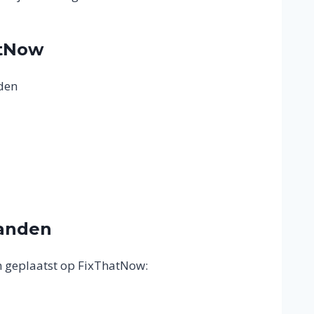
atNow
den
landen
en geplaatst op FixThatNow: