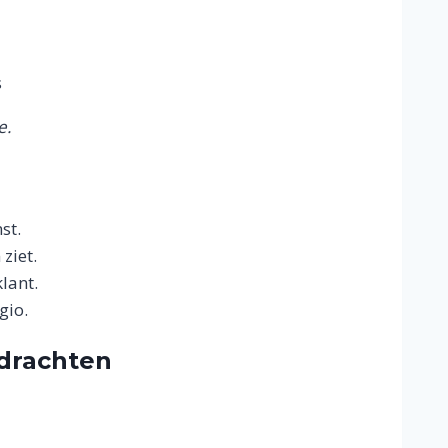
s
e.
st.
ziet.
lant.
gio.
pdrachten