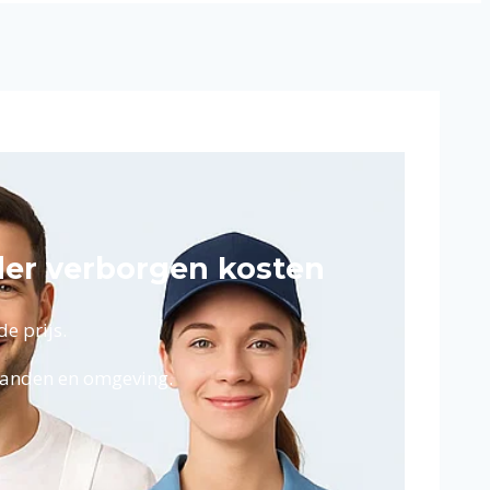
der verborgen kosten
e prijs.
nlanden en omgeving.