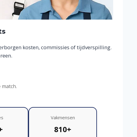
ts
borgen kosten, commissies of tijdverspilling.
reen.
e match.
es
Vakmensen
+
810+