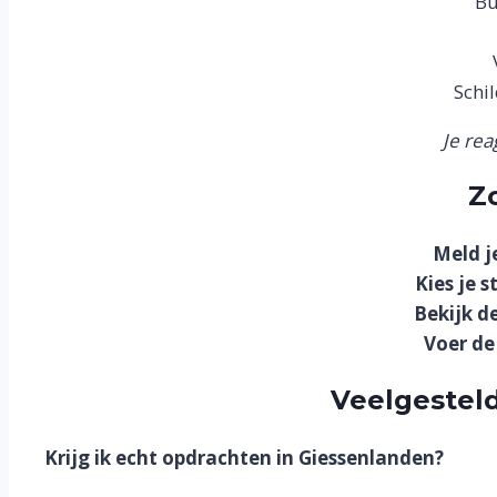
Bu
Schi
Je rea
Z
Meld j
Kies je s
Bekijk d
Voer de 
Veelgestel
Krijg ik echt opdrachten in Giessenlanden?