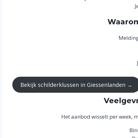
J
Waarom 
Melding
Bekijk schilderklussen in Giessenlanden →
Veelgevr
Het aanbod wisselt per week, m
Bin