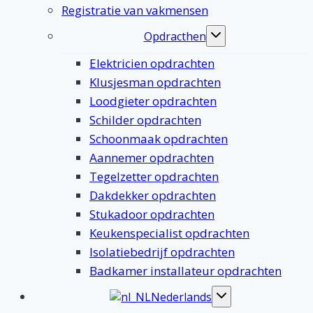
Registratie van vakmensen
Opdracthen
Toggle
submenu
Elektricien opdrachten
Klusjesman opdrachten
Loodgieter opdrachten
Schilder opdrachten
Schoonmaak opdrachten
Aannemer opdrachten
Tegelzetter opdrachten
Dakdekker opdrachten
Stukadoor opdrachten
Keukenspecialist opdrachten
Isolatiebedrijf opdrachten
Badkamer installateur opdrachten
Nederlands
Toggle
submenu