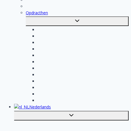
Registratie van vakmensen
Opdracthen
Toggle
submenu
Elektricien opdrachten
Klusjesman opdrachten
Loodgieter opdrachten
Schilder opdrachten
Schoonmaak opdrachten
Aannemer opdrachten
Tegelzetter opdrachten
Dakdekker opdrachten
Stukadoor opdrachten
Keukenspecialist opdrachten
Isolatiebedrijf opdrachten
Badkamer installateur opdrachten
Nederlands
Toggle
submenu
English