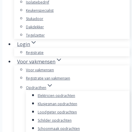
Isolatiebedrijf
Keukenspecialist
Stukadoor
Dakdekker
Tegelzetter
Login
Registratie
Voor vakmensen
Voor vakmensen
Registratie van vakmensen
Opdracthen
Elektricien opdrachten
Klusjesman opdrachten
Loodgieter opdrachten
Schilder opdrachten
Schoonmaak opdrachten