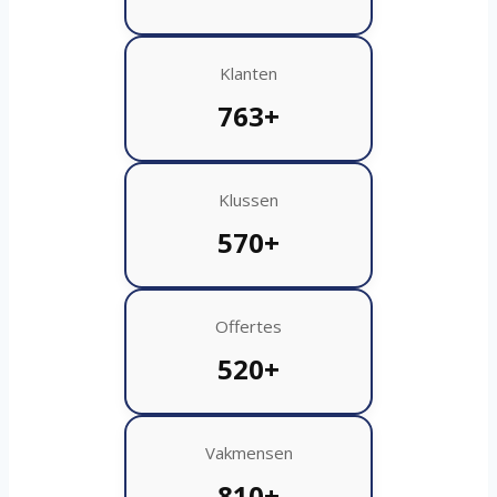
Klanten
763+
Klussen
570+
Offertes
520+
Vakmensen
810+