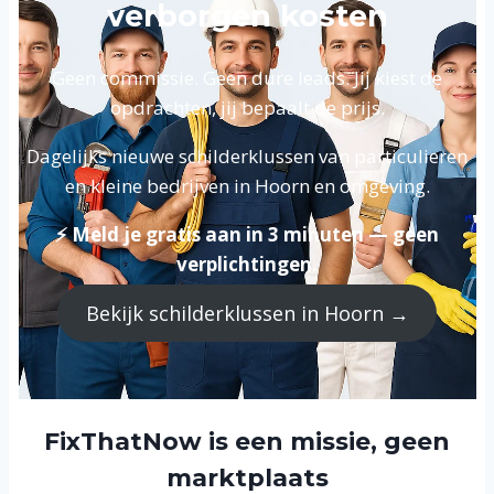
verborgen kosten
Geen commissie. Geen dure leads. Jij kiest de
opdrachten, jij bepaalt de prijs.
Dagelijks nieuwe schilderklussen van particulieren
en kleine bedrijven in Hoorn en omgeving.
⚡ Meld je gratis aan in 3 minuten — geen
verplichtingen.
Bekijk schilderklussen in Hoorn →
FixThatNow is een missie, geen
marktplaats