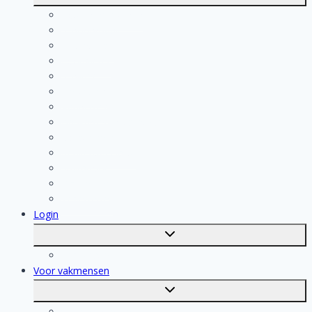
submenu
Kosten berekenen
Schoonmaak
Klusjesman
Loodgieter
Schilder
Elektricien
Aannemer
Badkamer Installateur
Isolatiebedrijf
Keukenspecialist
Stukadoor
Dakdekker
Tegelzetter
Login
Toggle
submenu
Registratie
Voor vakmensen
Toggle
submenu
Voor vakmensen