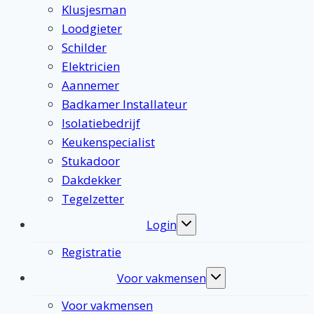
Klusjesman
Loodgieter
Schilder
Elektricien
Aannemer
Badkamer Installateur
Isolatiebedrijf
Keukenspecialist
Stukadoor
Dakdekker
Tegelzetter
Login
Toggle
submenu
Registratie
Voor vakmensen
Toggle
submenu
Voor vakmensen