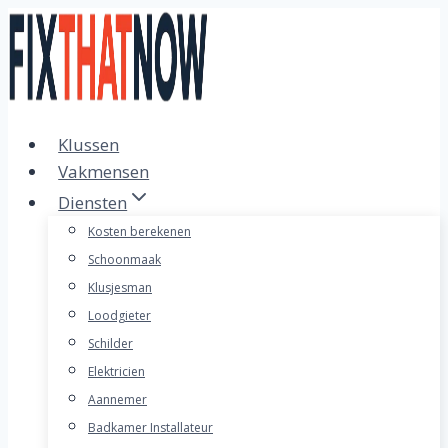
Doorgaan
naar
inhoud
Klussen
Vakmensen
Diensten
Kosten berekenen
Schoonmaak
Klusjesman
Loodgieter
Schilder
Elektricien
Aannemer
Badkamer Installateur