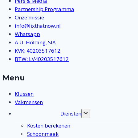
Pers & Media
Partnership Programma
Onze missie
info@fixthatnow.nl
Whatsapp
A.U. Holding, SIA
KVK: 40203517612
BTW: LV40203517612
Menu
Klussen
Vakmensen
Diensten
Toggle
submenu
Kosten berekenen
Schoonmaak