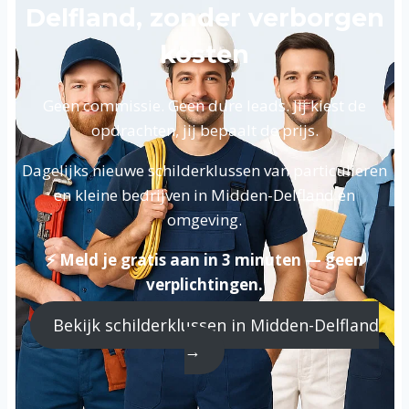
Delfland, zonder verborgen
kosten
Geen commissie. Geen dure leads. Jij kiest de
opdrachten, jij bepaalt de prijs.
Dagelijks nieuwe schilderklussen van particulieren
en kleine bedrijven in Midden-Delfland en
omgeving.
⚡ Meld je gratis aan in 3 minuten — geen
verplichtingen.
Bekijk schilderklussen in Midden-Delfland
→