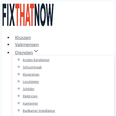
Doorgaan
naar
inhoud
Klussen
Vakmensen
Diensten
Kosten berekenen
Schoonmaak
Klusjesman
Loodgieter
Schilder
Elektricien
Aannemer
Badkamer Installateur