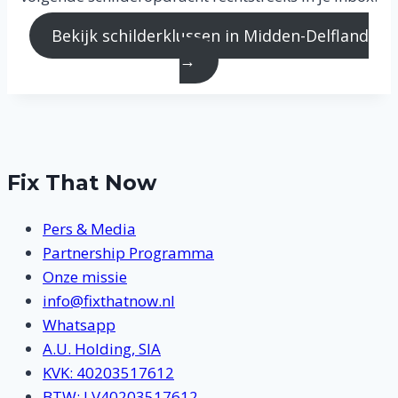
Bekijk schilderklussen in Midden-Delfland
→
Fix That Now
Pers & Media
Partnership Programma
Onze missie
info@fixthatnow.nl
Whatsapp
A.U. Holding, SIA
KVK: 40203517612
BTW: LV40203517612