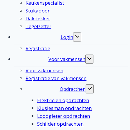
Keukenspecialist
Stukadoor
Dakdekker
Tegelzetter
Login
Toggle
submenu
Registratie
Voor vakmensen
Toggle
submenu
Voor vakmensen
Registratie van vakmensen
Opdracthen
Toggle
submenu
Elektricien opdrachten
Klusjesman opdrachten
Loodgieter opdrachten
Schilder opdrachten