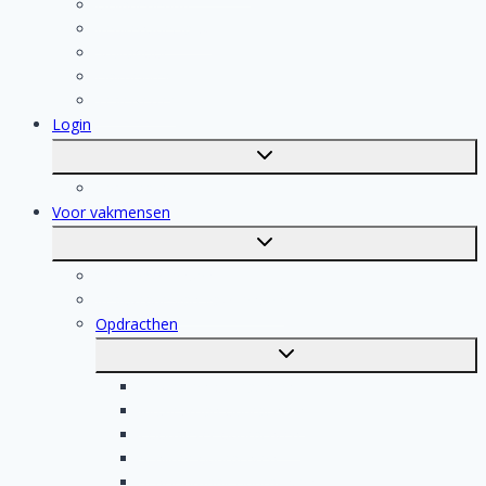
Isolatiebedrijf
Keukenspecialist
Stukadoor
Dakdekker
Tegelzetter
Login
Toggle
submenu
Registratie
Voor vakmensen
Toggle
submenu
Voor vakmensen
Registratie van vakmensen
Opdracthen
Toggle
submenu
Elektricien opdrachten
Klusjesman opdrachten
Loodgieter opdrachten
Schilder opdrachten
Schoonmaak opdrachten