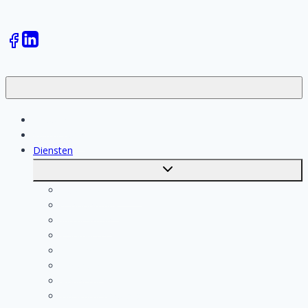
Klussen
Vakmensen
Diensten
Toggle
submenu
Kosten berekenen
Schoonmaak
Klusjesman
Loodgieter
Schilder
Elektricien
Aannemer
Badkamer Installateur