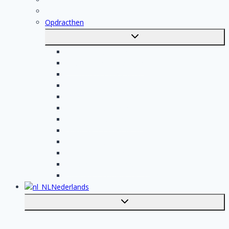
Registratie van vakmensen
Opdracthen
Toggle
submenu
Elektricien opdrachten
Klusjesman opdrachten
Loodgieter opdrachten
Schilder opdrachten
Schoonmaak opdrachten
Aannemer opdrachten
Tegelzetter opdrachten
Dakdekker opdrachten
Stukadoor opdrachten
Keukenspecialist opdrachten
Isolatiebedrijf opdrachten
Badkamer installateur opdrachten
Nederlands
Toggle
submenu
English