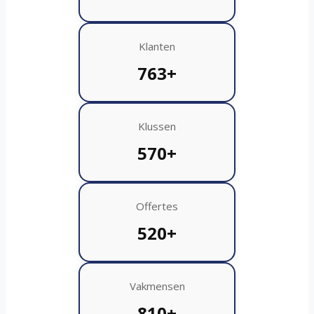
Klanten
763+
Klussen
570+
Offertes
520+
Vakmensen
810+