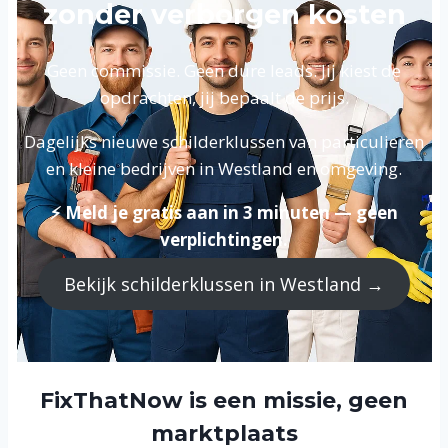
zonder verborgen kosten
Geen commissie. Geen dure leads. Jij kiest de
opdrachten, jij bepaalt de prijs.
Dagelijks nieuwe schilderklussen van particulieren
en kleine bedrijven in Westland en omgeving.
⚡ Meld je gratis aan in 3 minuten — geen
verplichtingen.
Bekijk schilderklussen in Westland →
FixThatNow is een missie, geen
marktplaats