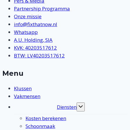
Pers & Media
Partnership Programma
Onze missie
info@fixthatnow.nl
Whatsapp
A.U. Holding, SIA
KVK: 40203517612
BTW: LV40203517612
Menu
Klussen
Vakmensen
Diensten
Toggle
submenu
Kosten berekenen
Schoonmaak