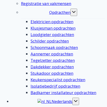
Registratie van vakmensen
Opdracthen
Toggle
submenu
Elektricien opdrachten
Klusjesman opdrachten
Loodgieter opdrachten
Schilder opdrachten
Schoonmaak opdrachten
Aannemer opdrachten
Tegelzetter opdrachten
Dakdekker opdrachten
Stukadoor opdrachten
Keukenspecialist opdrachten
Isolatiebedrijf opdrachten
Badkamer installateur opdrachten
Nederlands
Toggle
submenu