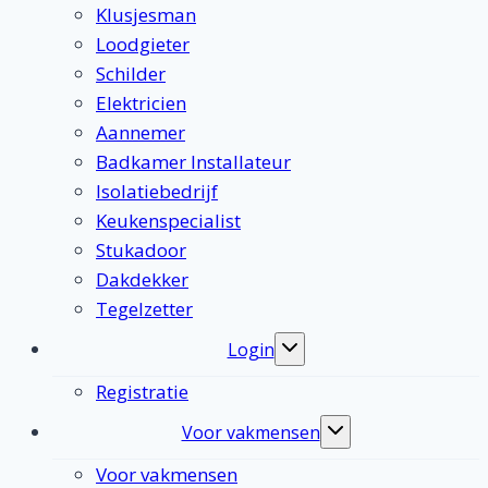
Klusjesman
Loodgieter
Schilder
Elektricien
Aannemer
Badkamer Installateur
Isolatiebedrijf
Keukenspecialist
Stukadoor
Dakdekker
Tegelzetter
Login
Toggle
submenu
Registratie
Voor vakmensen
Toggle
submenu
Voor vakmensen