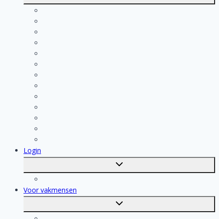
submenu
Kosten berekenen
Schoonmaak
Klusjesman
Loodgieter
Schilder
Elektricien
Aannemer
Badkamer Installateur
Isolatiebedrijf
Keukenspecialist
Stukadoor
Dakdekker
Tegelzetter
Login
Toggle
submenu
Registratie
Voor vakmensen
Toggle
submenu
Voor vakmensen