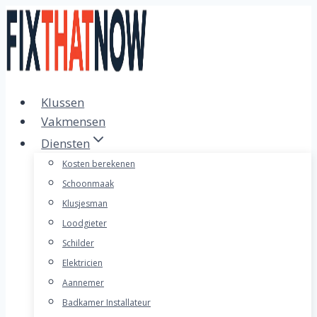
Doorgaan
naar
inhoud
Klussen
Vakmensen
Diensten
Kosten berekenen
Schoonmaak
Klusjesman
Loodgieter
Schilder
Elektricien
Aannemer
Badkamer Installateur