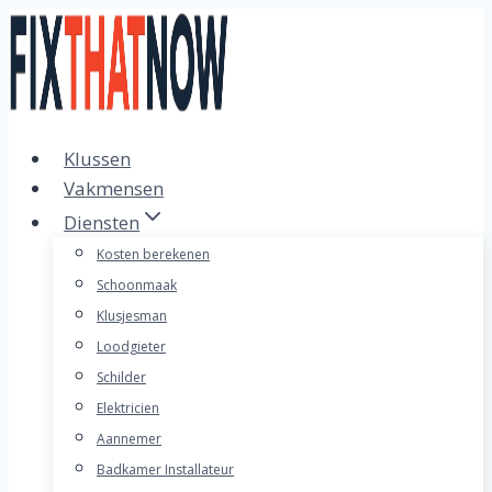
Doorgaan
naar
inhoud
Klussen
Vakmensen
Diensten
Kosten berekenen
Schoonmaak
Klusjesman
Loodgieter
Schilder
Elektricien
Aannemer
Badkamer Installateur