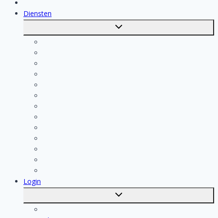
Vakmensen
Diensten
Toggle
submenu
Kosten berekenen
Schoonmaak
Klusjesman
Loodgieter
Schilder
Elektricien
Aannemer
Badkamer Installateur
Isolatiebedrijf
Keukenspecialist
Stukadoor
Dakdekker
Tegelzetter
Login
Toggle
submenu
Registratie