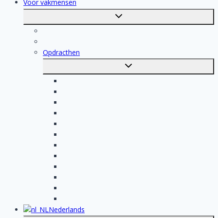
Voor vakmensen
Toggle
submenu
Voor vakmensen
Registratie van vakmensen
Opdracthen
Toggle
submenu
Elektricien opdrachten
Klusjesman opdrachten
Loodgieter opdrachten
Schilder opdrachten
Schoonmaak opdrachten
Aannemer opdrachten
Tegelzetter opdrachten
Dakdekker opdrachten
Stukadoor opdrachten
Keukenspecialist opdrachten
Isolatiebedrijf opdrachten
Badkamer installateur opdrachten
Nederlands