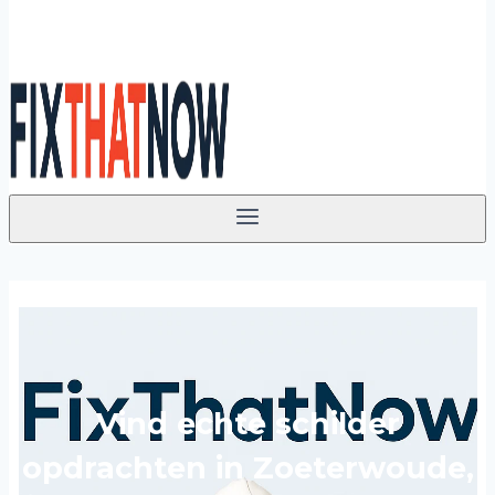
Vind echte schilder
opdrachten in Zoeterwoude,