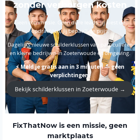
zonder verborgen kosten
Geen commissie. Geen dure leads. Jij kiest de
opdrachten, jij bepaalt de prijs.
Dagelijks nieuwe schilderklussen van particulieren
en kleine bedrijven in Zoeterwoude en omgeving.
⚡ Meld je gratis aan in 3 minuten — geen
verplichtingen.
Bekijk schilderklussen in Zoeterwoude →
FixThatNow is een missie, geen
marktplaats