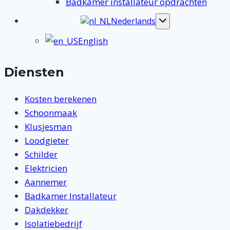
Badkamer installateur opdrachten
Nederlands
Toggle
submenu
English
Diensten
Kosten berekenen
Schoonmaak
Klusjesman
Loodgieter
Schilder
Elektricien
Aannemer
Badkamer Installateur
Dakdekker
Isolatiebedrijf