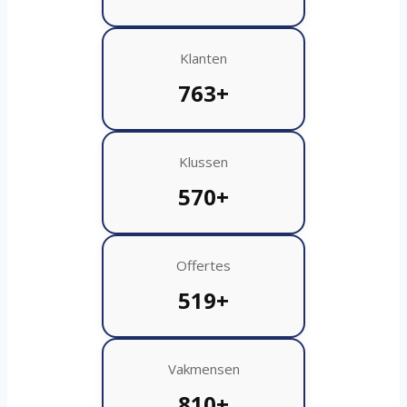
Klanten
763+
Klussen
570+
Offertes
519+
Vakmensen
810+