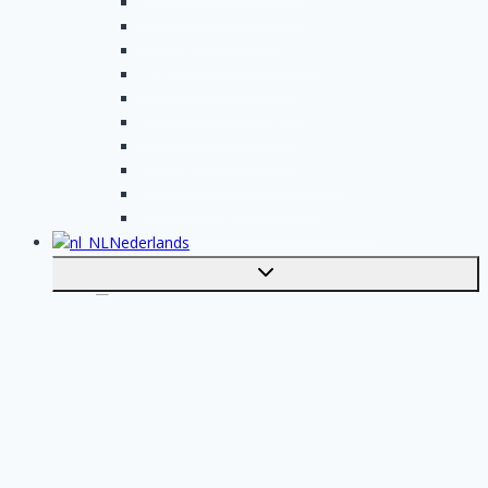
Loodgieter opdrachten
Schilder opdrachten
Schoonmaak opdrachten
Aannemer opdrachten
Tegelzetter opdrachten
Dakdekker opdrachten
Stukadoor opdrachten
Keukenspecialist opdrachten
Isolatiebedrijf opdrachten
Badkamer installateur opdrachten
Nederlands
Toggle
submenu
English
Plaats je klus