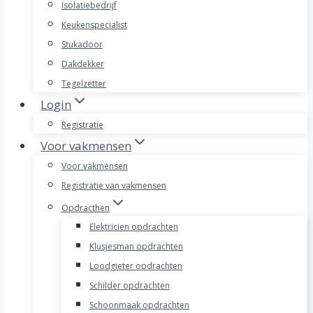
Isolatiebedrijf
Keukenspecialist
Stukadoor
Dakdekker
Tegelzetter
Login
Registratie
Voor vakmensen
Voor vakmensen
Registratie van vakmensen
Opdracthen
Elektricien opdrachten
Klusjesman opdrachten
Loodgieter opdrachten
Schilder opdrachten
Schoonmaak opdrachten