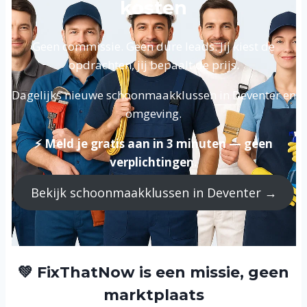
kosten
Geen commissie. Geen dure leads. Jij kiest de
opdrachten, jij bepaalt de prijs.
Dagelijks nieuwe schoonmaakklussen in Deventer en
omgeving.
⚡ Meld je gratis aan in 3 minuten — geen
verplichtingen.
Bekijk schoonmaakklussen in Deventer →
💚 FixThatNow is een missie, geen
marktplaats