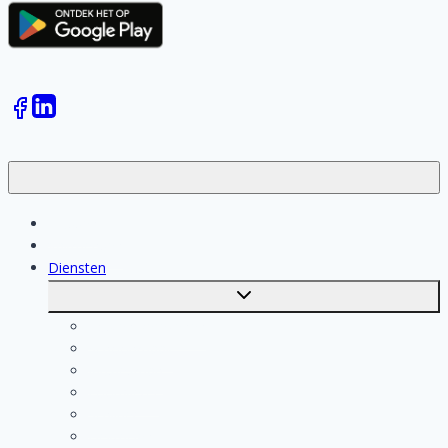
Klussen
Vakmensen
Diensten
Toggle
submenu
Kosten berekenen
Schoonmaak
Klusjesman
Loodgieter
Schilder
Elektricien