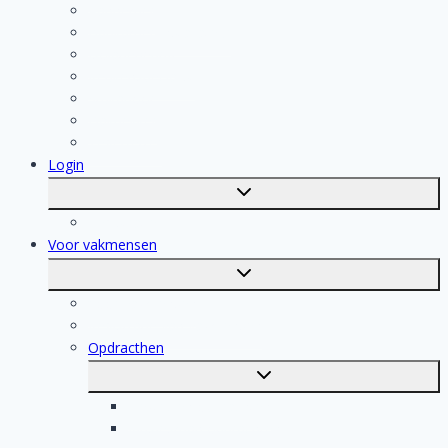
Aannemer
Badkamer Installateur
Isolatiebedrijf
Keukenspecialist
Stukadoor
Dakdekker
Tegelzetter
Login
Toggle
submenu
Registratie
Voor vakmensen
Toggle
submenu
Voor vakmensen
Registratie van vakmensen
Opdracthen
Toggle
submenu
Elektricien opdrachten
Klusjesman opdrachten