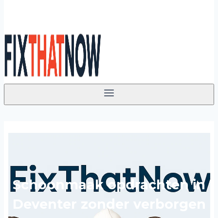
Schoonmaak opdrachten in
Deventer zonder verborgen