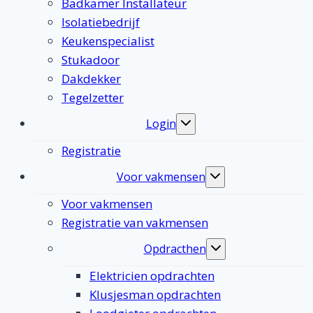
Badkamer Installateur
Isolatiebedrijf
Keukenspecialist
Stukadoor
Dakdekker
Tegelzetter
Login
Toggle
submenu
Registratie
Voor vakmensen
Toggle
submenu
Voor vakmensen
Registratie van vakmensen
Opdracthen
Toggle
submenu
Elektricien opdrachten
Klusjesman opdrachten