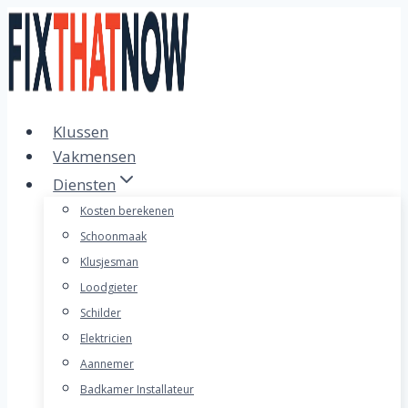
Doorgaan
naar
inhoud
Klussen
Vakmensen
Diensten
Kosten berekenen
Schoonmaak
Klusjesman
Loodgieter
Schilder
Elektricien
Aannemer
Badkamer Installateur