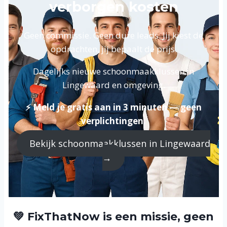
verborgen kosten
Geen commissie. Geen dure leads. Jij kiest de
opdrachten, jij bepaalt de prijs.
Dagelijks nieuwe schoonmaakklussen in
Lingewaard en omgeving.
⚡ Meld je gratis aan in 3 minuten — geen
verplichtingen.
Bekijk schoonmaakklussen in Lingewaard
→
💚 FixThatNow is een missie, geen