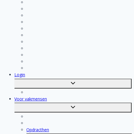
Klusjesman
Loodgieter
Schilder
Elektricien
Aannemer
Badkamer Installateur
Isolatiebedrijf
Keukenspecialist
Stukadoor
Dakdekker
Tegelzetter
Login
Toggle
submenu
Registratie
Voor vakmensen
Toggle
submenu
Voor vakmensen
Registratie van vakmensen
Opdracthen