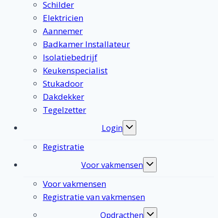
Schilder
Elektricien
Aannemer
Badkamer Installateur
Isolatiebedrijf
Keukenspecialist
Stukadoor
Dakdekker
Tegelzetter
Login
Toggle
submenu
Registratie
Voor vakmensen
Toggle
submenu
Voor vakmensen
Registratie van vakmensen
Opdracthen
Toggle