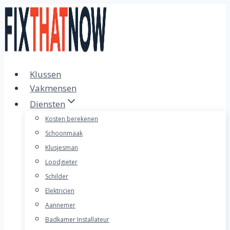
Doorgaan
naar
inhoud
Klussen
Vakmensen
Diensten
Kosten berekenen
Schoonmaak
Klusjesman
Loodgieter
Schilder
Elektricien
Aannemer
Badkamer Installateur