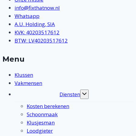
info@fixthatnow.nl
Whatsapp
A.U. Holding, SIA
KVK: 40203517612
BTW: LV40203517612
Menu
Klussen
Vakmensen
Diensten
Toggle
submenu
Kosten berekenen
Schoonmaak
Klusjesman
Loodgieter