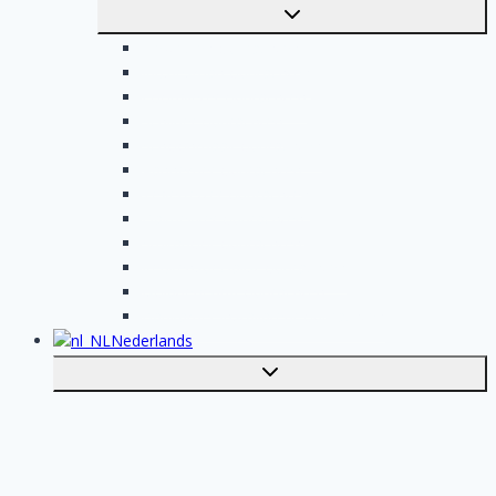
Toggle
submenu
Elektricien opdrachten
Klusjesman opdrachten
Loodgieter opdrachten
Schilder opdrachten
Schoonmaak opdrachten
Aannemer opdrachten
Tegelzetter opdrachten
Dakdekker opdrachten
Stukadoor opdrachten
Keukenspecialist opdrachten
Isolatiebedrijf opdrachten
Badkamer installateur opdrachten
Nederlands
Toggle
submenu
English
Plaats je klus