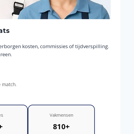
ats
borgen kosten, commissies of tijdverspilling.
reen.
e match.
es
Vakmensen
+
810+