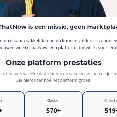
xThatNow is een missie, geen marktpla
anten elkaar makkelijk moeten kunnen vinden — zonder ver
uwen we FixThatNow: een platform dat wérkt voor iede
Onze platform prestaties
start helpen we elke dag klanten en vakmensen aan de juist
Zie hieronder hoe het platform groeit.
n
Klussen
Offert
+
570+
519