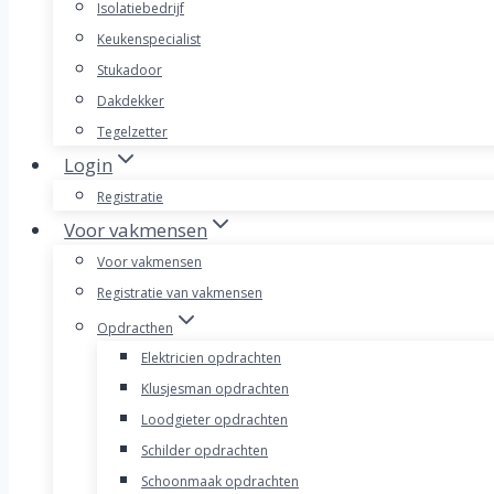
Isolatiebedrijf
Keukenspecialist
Stukadoor
Dakdekker
Tegelzetter
Login
Registratie
Voor vakmensen
Voor vakmensen
Registratie van vakmensen
Opdracthen
Elektricien opdrachten
Klusjesman opdrachten
Loodgieter opdrachten
Schilder opdrachten
Schoonmaak opdrachten