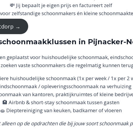
💸 Jij bepaalt je eigen prijs en factureert zelf
 voor zelfstandige schoonmakers én kleine schoonmaak
otdorp →
 schoonmaakklussen in Pijnacker-
en geplaatst voor huishoudelijke schoonmaak, eindschoo
n zoeken vaste schoonmakers die regelmatig kunnen ter
liere huishoudelijke schoonmaak (1x per week / 1x per 2 
Eindschoonmaak / opleveringsschoonmaak na verhuizing
oonmaak van kantoren, praktijkruimtes of kleine bedrijv
🏨 Airbnb & short-stay schoonmaak tussen gasten
🧽 Dieptereiniging van keuken, badkamer of vloeren
t alleen op de opdrachten die bij jouw soort schoonmaak 