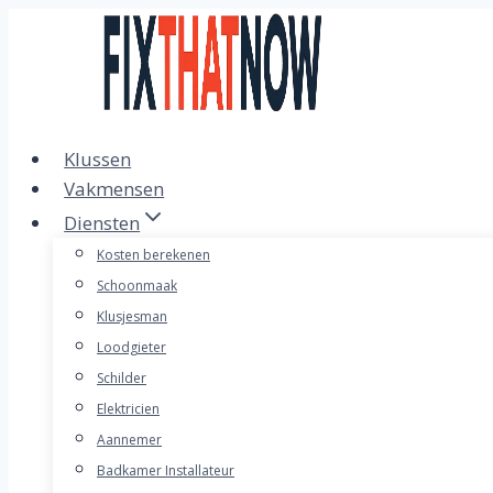
Doorgaan
naar
inhoud
Klussen
Vakmensen
Diensten
Kosten berekenen
Schoonmaak
Klusjesman
Loodgieter
Schilder
Elektricien
Aannemer
Badkamer Installateur