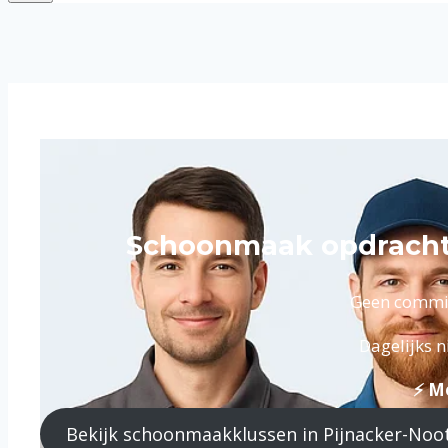
Schoonmaak opdrachte
Geen commiss
Dagelijks 
⚡ Me
Bekijk schoonmaakklussen in Pijnacker-No