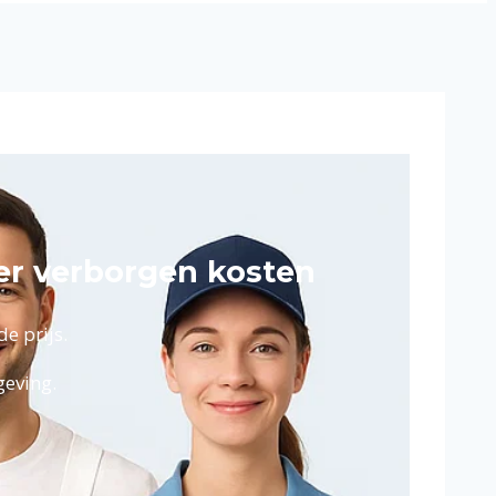
er verborgen kosten
e prijs.
eving.