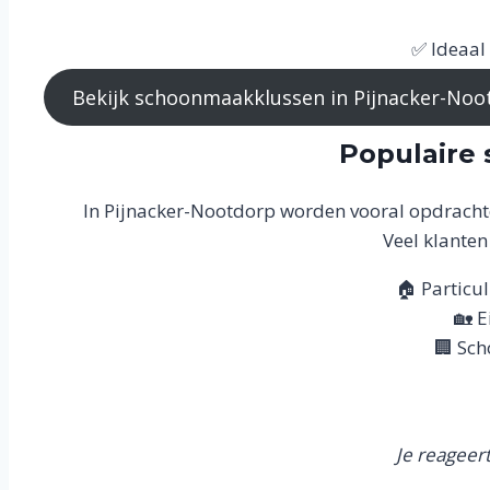
✅ Ideaal
Bekijk schoonmaakklussen in Pijnacker-No
Populaire
In Pijnacker-Nootdorp worden vooral opdracht
Veel klante
🏠 Particu
🏡 
🏢 Sch
Je reageer