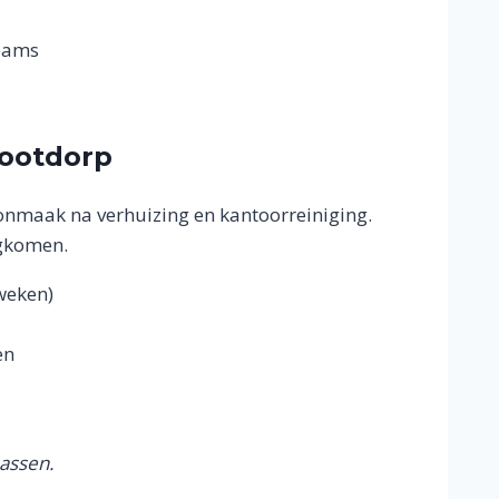
teams
Nootdorp
nmaak na verhuizing en kantoorreiniging.
ugkomen.
weken)
en
passen.