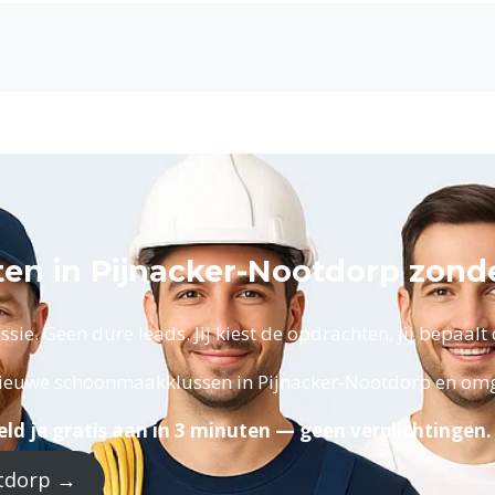
n in Pijnacker-Nootdorp zond
ie. Geen dure leads. Jij kiest de opdrachten, jij bepaalt d
nieuwe schoonmaakklussen in Pijnacker-Nootdorp en omg
ld je gratis aan in 3 minuten — geen verplichtingen.
otdorp →