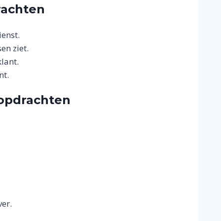
rachten
enst.
en ziet.
lant.
nt.
opdrachten
ver.