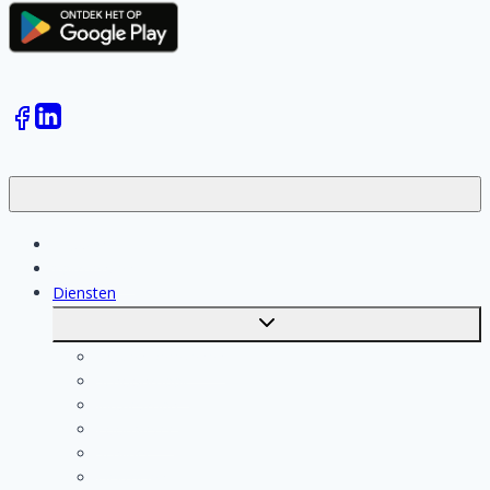
Klussen
Vakmensen
Diensten
Toggle
submenu
Kosten berekenen
Schoonmaak
Klusjesman
Loodgieter
Schilder
Elektricien