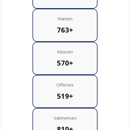
Klanten
763+
Klussen
570+
Offertes
519+
Vakmensen
810+