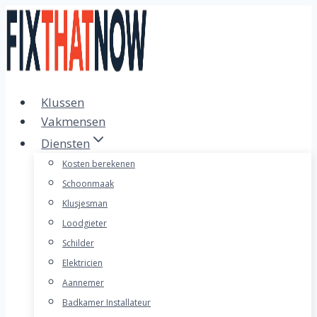
Doorgaan
naar
inhoud
Klussen
Vakmensen
Diensten
Kosten berekenen
Schoonmaak
Klusjesman
Loodgieter
Schilder
Elektricien
Aannemer
Badkamer Installateur