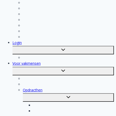
Aannemer
Badkamer Installateur
Isolatiebedrijf
Keukenspecialist
Stukadoor
Dakdekker
Tegelzetter
Login
Toggle
submenu
Registratie
Voor vakmensen
Toggle
submenu
Voor vakmensen
Registratie van vakmensen
Opdracthen
Toggle
submenu
Elektricien opdrachten
Klusjesman opdrachten