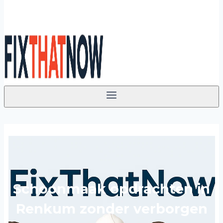
Schoonmaak opdrachten in
Renkum zonder verborgen