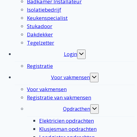
Badkamer Installateur
Isolatiebedrijf
Keukenspecialist
Stukadoor
Dakdekker
Tegelzetter
Login
Toggle
submenu
Registratie
Voor vakmensen
Toggle
submenu
Voor vakmensen
Registratie van vakmensen
Opdracthen
Toggle
submenu
Elektricien opdrachten
Klusjesman opdrachten