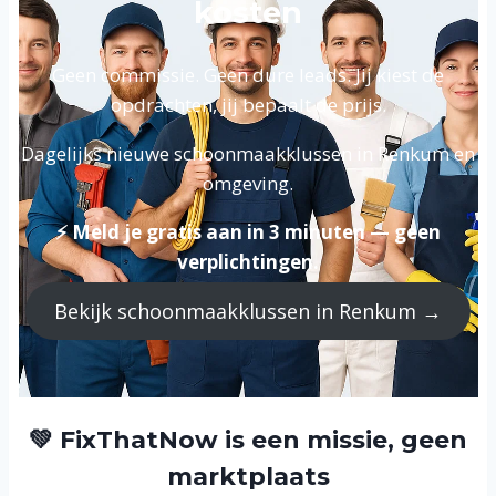
kosten
Geen commissie. Geen dure leads. Jij kiest de
opdrachten, jij bepaalt de prijs.
Dagelijks nieuwe schoonmaakklussen in Renkum en
omgeving.
⚡ Meld je gratis aan in 3 minuten — geen
verplichtingen.
Bekijk schoonmaakklussen in Renkum →
💚 FixThatNow is een missie, geen
marktplaats