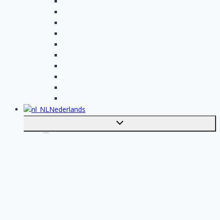
Loodgieter opdrachten
Schilder opdrachten
Schoonmaak opdrachten
Aannemer opdrachten
Tegelzetter opdrachten
Dakdekker opdrachten
Stukadoor opdrachten
Keukenspecialist opdrachten
Isolatiebedrijf opdrachten
Badkamer installateur opdrachten
Nederlands
Toggle
submenu
English
Plaats je klus