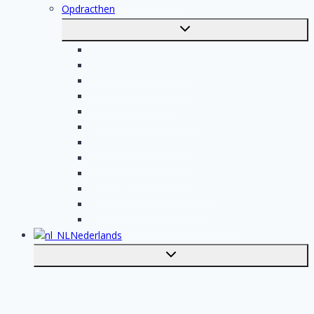
Opdracthen
Toggle
submenu
Elektricien opdrachten
Klusjesman opdrachten
Loodgieter opdrachten
Schilder opdrachten
Schoonmaak opdrachten
Aannemer opdrachten
Tegelzetter opdrachten
Dakdekker opdrachten
Stukadoor opdrachten
Keukenspecialist opdrachten
Isolatiebedrijf opdrachten
Badkamer installateur opdrachten
Nederlands
Toggle
submenu
English
Plaats je klus