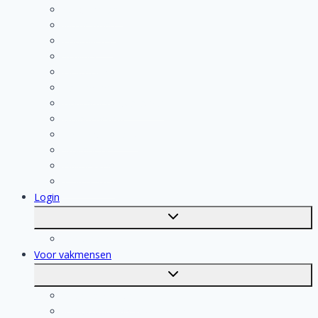
Schoonmaak
Klusjesman
Loodgieter
Schilder
Elektricien
Aannemer
Badkamer Installateur
Isolatiebedrijf
Keukenspecialist
Stukadoor
Dakdekker
Tegelzetter
Login
Toggle
submenu
Registratie
Voor vakmensen
Toggle
submenu
Voor vakmensen
Registratie van vakmensen