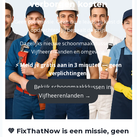
verborgen kosten
Geen commissie. Geen dure leads. Jij kiest de
opdrachten, jij bepaalt de prijs.
Dagelijks nieuwe schoonmaakklussen in
Vijfheerenlanden en omgeving.
⚡ Meld je gratis aan in 3 minuten — geen
verplichtingen.
Bekijk schoonmaakklussen in
Vijfheerenlanden →
💚 FixThatNow is een missie, geen