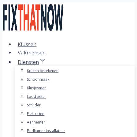
Doorgaan
naar
inhoud
Klussen
Vakmensen
Diensten
Kosten berekenen
Schoonmaak
Klusjesman
Loodgieter
Schilder
Elektricien
Aannemer
Badkamer Installateur