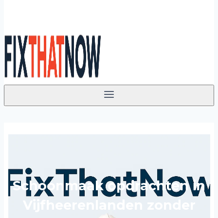
Schoonmaak opdrachten in
Vijfheerenlanden zonder