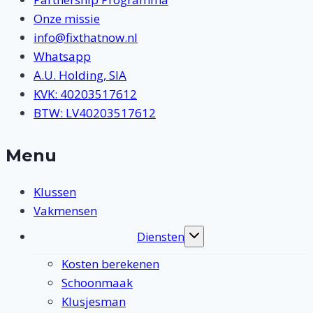
Onze missie
info@fixthatnow.nl
Whatsapp
A.U. Holding, SIA
KVK: 40203517612
BTW: LV40203517612
Menu
Klussen
Vakmensen
Diensten
Toggle
submenu
Kosten berekenen
Schoonmaak
Klusjesman