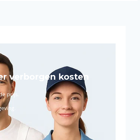
r verborgen kosten
e prijs.
eving.