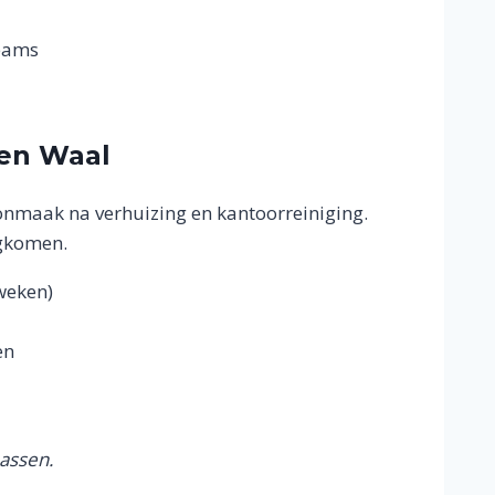
teams
en Waal
nmaak na verhuizing en kantoorreiniging.
ugkomen.
weken)
en
passen.