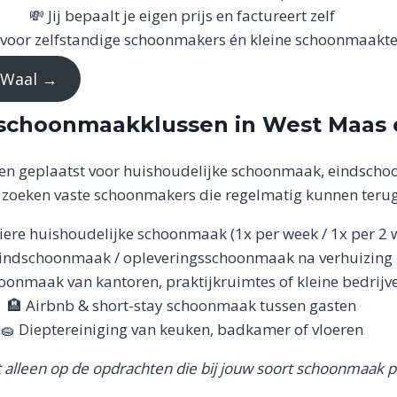
💸 Jij bepaalt je eigen prijs en factureert zelf
 voor zelfstandige schoonmakers én kleine schoonmaak
 Waal →
 schoonmaakklussen in West Maas 
n geplaatst voor huishoudelijke schoonmaak, eindschoo
n zoeken vaste schoonmakers die regelmatig kunnen ter
liere huishoudelijke schoonmaak (1x per week / 1x per 2 
Eindschoonmaak / opleveringsschoonmaak na verhuizing
oonmaak van kantoren, praktijkruimtes of kleine bedrijv
🏨 Airbnb & short-stay schoonmaak tussen gasten
🧽 Dieptereiniging van keuken, badkamer of vloeren
t alleen op de opdrachten die bij jouw soort schoonmaak 