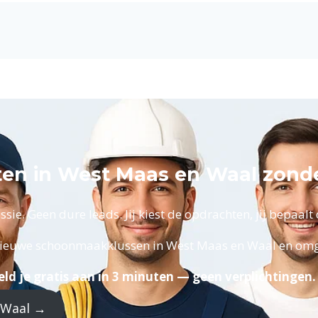
n in West Maas en Waal zonde
ie. Geen dure leads. Jij kiest de opdrachten, jij bepaalt d
nieuwe schoonmaakklussen in West Maas en Waal en omg
ld je gratis aan in 3 minuten — geen verplichtingen.
 Waal →