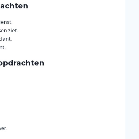
rachten
enst.
en ziet.
lant.
nt.
opdrachten
ver.