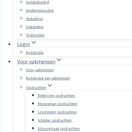
Isolatiebedrijf
Keukenspecialist
Stukadoor
Dakdekker
Tegelzetter
Login
Registratie
Voor vakmensen
Voor vakmensen
Registratie van vakmensen
Opdracthen
Elektricien opdrachten
Klusjesman opdrachten
Loodgieter opdrachten
Schilder opdrachten
Schoonmaak opdrachten