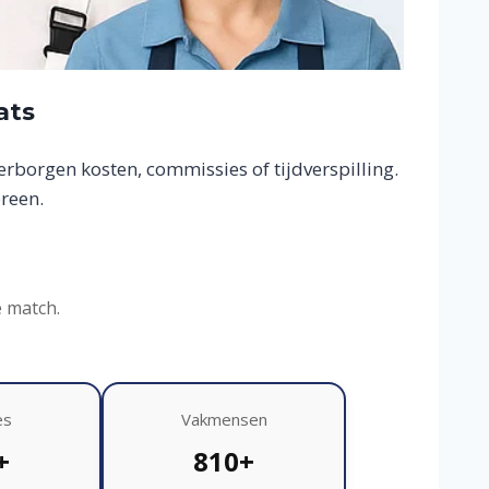
ats
borgen kosten, commissies of tijdverspilling.
reen.
e match.
es
Vakmensen
+
810+