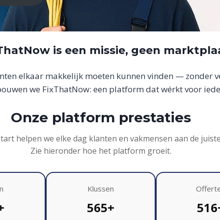
xThatNow is een missie, geen marktpla
anten elkaar makkelijk moeten kunnen vinden — zonder ver
uwen we FixThatNow: een platform dat wérkt voor iede
Onze platform prestaties
start helpen we elke dag klanten en vakmensen aan de juist
Zie hieronder hoe het platform groeit.
n
Klussen
Offert
+
565+
516