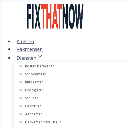
Doorgaan
naar
inhoud
Klussen
Vakmensen
Diensten
Kosten berekenen
Schoonmaak
Klusjesman
Loodgieter
Schilder
Elektricien
Aannemer
Badkamer Installateur