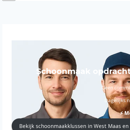
Schoonmaak opdrachte
Geen commiss
Dagelijks 
⚡ Me
Bekijk schoonmaakklussen in West Maas en