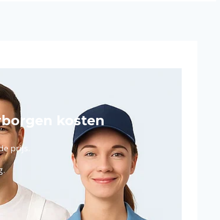
rborgen kosten
e prijs.
g.