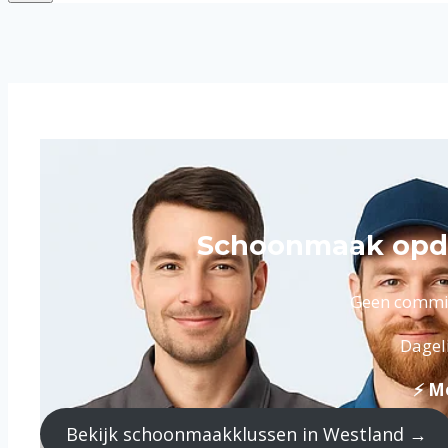
Schoonmaak opdr
Geen commiss
Dagel
⚡ Me
Bekijk schoonmaakklussen in Westland →