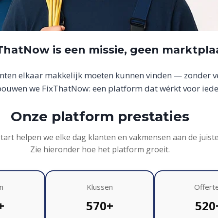
xThatNow is een missie, geen marktpla
anten elkaar makkelijk moeten kunnen vinden — zonder ver
uwen we FixThatNow: een platform dat wérkt voor iede
Onze platform prestaties
start helpen we elke dag klanten en vakmensen aan de juist
Zie hieronder hoe het platform groeit.
n
Klussen
Offert
+
570+
520