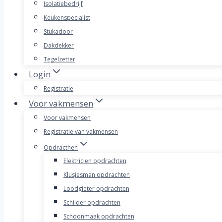
Isolatiebedrijf
Keukenspecialist
Stukadoor
Dakdekker
Tegelzetter
Login
Registratie
Voor vakmensen
Voor vakmensen
Registratie van vakmensen
Opdracthen
Elektricien opdrachten
Klusjesman opdrachten
Loodgieter opdrachten
Schilder opdrachten
Schoonmaak opdrachten