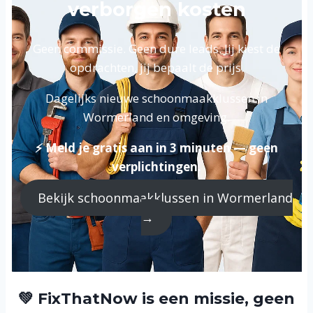
verborgen kosten
Geen commissie. Geen dure leads. Jij kiest de
opdrachten, jij bepaalt de prijs.
Dagelijks nieuwe schoonmaakklussen in
Wormerland en omgeving.
⚡ Meld je gratis aan in 3 minuten — geen
verplichtingen.
Bekijk schoonmaakklussen in Wormerland
→
💚 FixThatNow is een missie, geen