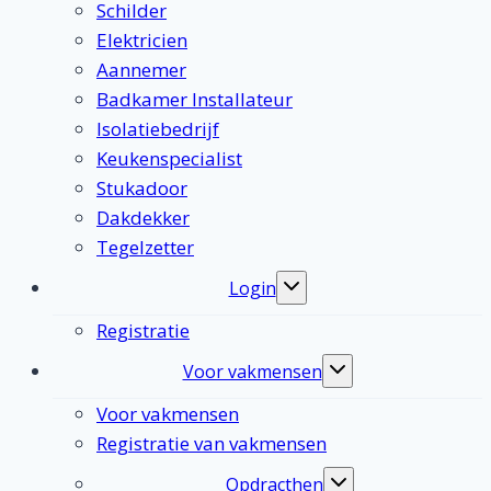
Schilder
Elektricien
Aannemer
Badkamer Installateur
Isolatiebedrijf
Keukenspecialist
Stukadoor
Dakdekker
Tegelzetter
Login
Toggle
submenu
Registratie
Voor vakmensen
Toggle
submenu
Voor vakmensen
Registratie van vakmensen
Opdracthen
Toggle