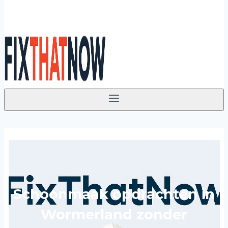
Schoonmaak opdrachten in
Wormerland zonder