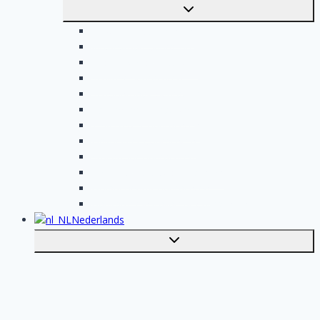
Toggle
submenu
Elektricien opdrachten
Klusjesman opdrachten
Loodgieter opdrachten
Schilder opdrachten
Schoonmaak opdrachten
Aannemer opdrachten
Tegelzetter opdrachten
Dakdekker opdrachten
Stukadoor opdrachten
Keukenspecialist opdrachten
Isolatiebedrijf opdrachten
Badkamer installateur opdrachten
Nederlands
Toggle
submenu
English
Plaats je klus