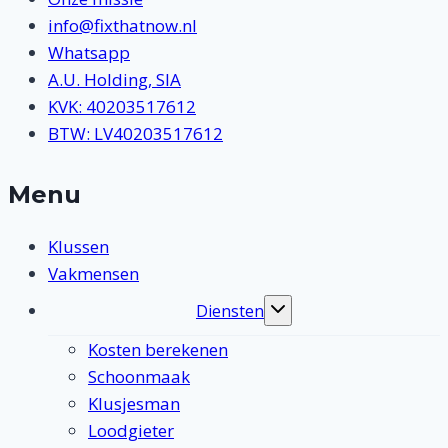
info@fixthatnow.nl
Whatsapp
A.U. Holding, SIA
KVK: 40203517612
BTW: LV40203517612
Menu
Klussen
Vakmensen
Diensten
Toggle
submenu
Kosten berekenen
Schoonmaak
Klusjesman
Loodgieter