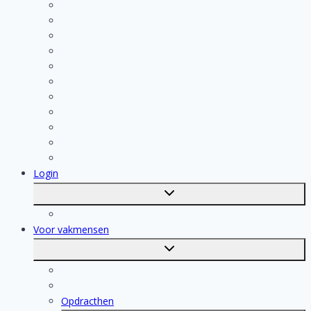
Klusjesman
Loodgieter
Schilder
Elektricien
Aannemer
Badkamer Installateur
Isolatiebedrijf
Keukenspecialist
Stukadoor
Dakdekker
Tegelzetter
Login
Toggle
submenu
Registratie
Voor vakmensen
Toggle
submenu
Voor vakmensen
Registratie van vakmensen
Opdracthen