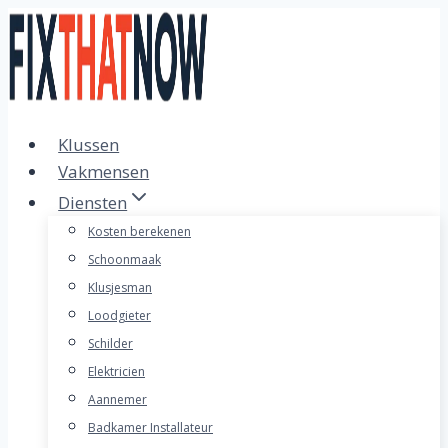
Doorgaan
naar
inhoud
Klussen
Vakmensen
Diensten
Kosten berekenen
Schoonmaak
Klusjesman
Loodgieter
Schilder
Elektricien
Aannemer
Badkamer Installateur