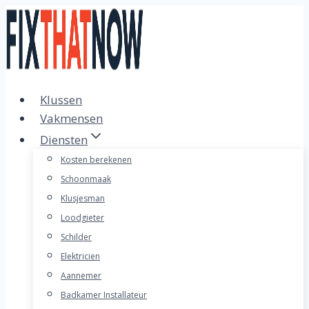
Doorgaan
naar
inhoud
Klussen
Vakmensen
Diensten
Kosten berekenen
Schoonmaak
Klusjesman
Loodgieter
Schilder
Elektricien
Aannemer
Badkamer Installateur