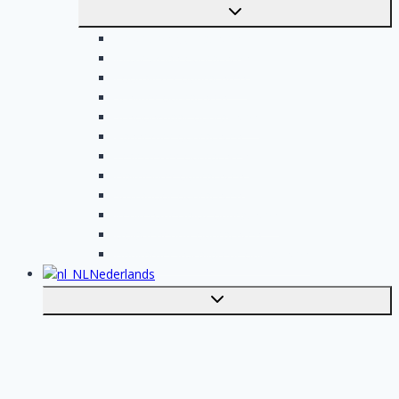
Toggle
submenu
Elektricien opdrachten
Klusjesman opdrachten
Loodgieter opdrachten
Schilder opdrachten
Schoonmaak opdrachten
Aannemer opdrachten
Tegelzetter opdrachten
Dakdekker opdrachten
Stukadoor opdrachten
Keukenspecialist opdrachten
Isolatiebedrijf opdrachten
Badkamer installateur opdrachten
Nederlands
Toggle
submenu
English
Plaats je klus