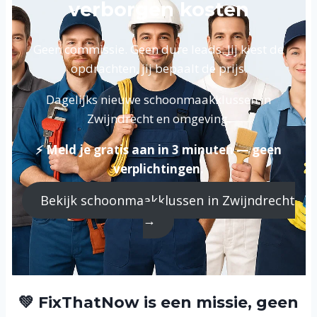
verborgen kosten
Geen commissie. Geen dure leads. Jij kiest de
opdrachten, jij bepaalt de prijs.
Dagelijks nieuwe schoonmaakklussen in
Zwijndrecht en omgeving.
⚡ Meld je gratis aan in 3 minuten — geen
verplichtingen.
Bekijk schoonmaakklussen in Zwijndrecht
→
💚 FixThatNow is een missie, geen