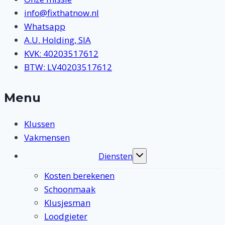
info@fixthatnow.nl
Whatsapp
A.U. Holding, SIA
KVK: 40203517612
BTW: LV40203517612
Menu
Klussen
Vakmensen
Diensten
Toggle
submenu
Kosten berekenen
Schoonmaak
Klusjesman
Loodgieter