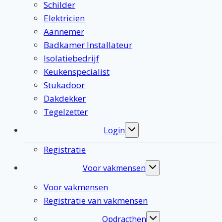
Schilder
Elektricien
Aannemer
Badkamer Installateur
Isolatiebedrijf
Keukenspecialist
Stukadoor
Dakdekker
Tegelzetter
Login
Toggle
submenu
Registratie
Voor vakmensen
Toggle
submenu
Voor vakmensen
Registratie van vakmensen
Opdracthen
Toggle