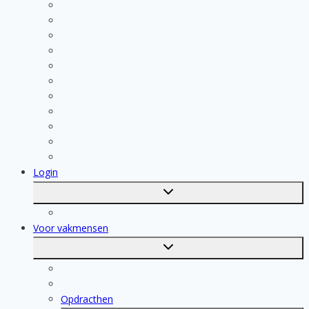
Klusjesman
Loodgieter
Schilder
Elektricien
Aannemer
Badkamer Installateur
Isolatiebedrijf
Keukenspecialist
Stukadoor
Dakdekker
Tegelzetter
Login
Toggle
submenu
Registratie
Voor vakmensen
Toggle
submenu
Voor vakmensen
Registratie van vakmensen
Opdracthen