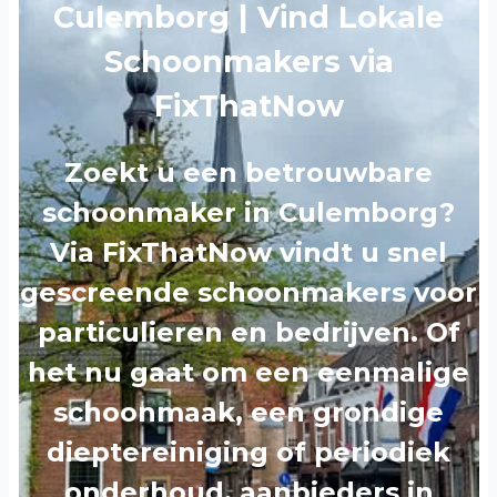
Culemborg | Vind Lokale
Schoonmakers via
FixThatNow
Zoekt u een betrouwbare
schoonmaker in Culemborg?
Via FixThatNow vindt u snel
gescreende schoonmakers voor
particulieren en bedrijven. Of
het nu gaat om een eenmalige
schoonmaak, een grondige
dieptereiniging of periodiek
onderhoud, aanbieders in