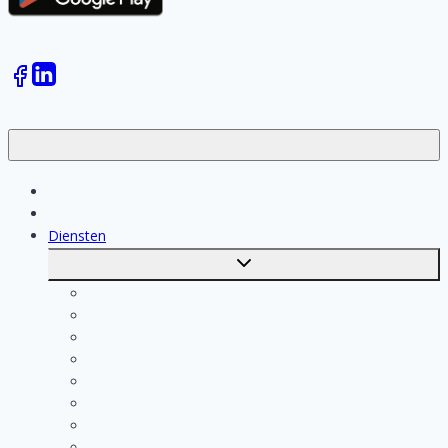
Klussen
Vakmensen
Diensten
Toggle
submenu
Kosten berekenen
Schoonmaak
Klusjesman
Loodgieter
Schilder
Elektricien
Aannemer
Badkamer Installateur