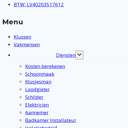
BTW: LV40203517612
Menu
Klussen
Vakmensen
Diensten
Toggle
submenu
Kosten berekenen
Schoonmaak
Klusjesman
Loodgieter
Schilder
Elektricien
Aannemer
Badkamer Installateur
Isolatiebedrijf