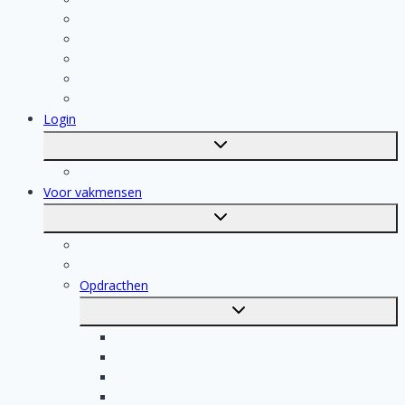
Isolatiebedrijf
Keukenspecialist
Stukadoor
Dakdekker
Tegelzetter
Login
Toggle
submenu
Registratie
Voor vakmensen
Toggle
submenu
Voor vakmensen
Registratie van vakmensen
Opdracthen
Toggle
submenu
Elektricien opdrachten
Klusjesman opdrachten
Loodgieter opdrachten
Schilder opdrachten