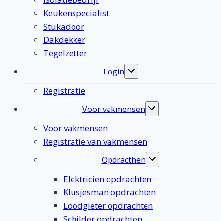
Keukenspecialist
Stukadoor
Dakdekker
Tegelzetter
Login
Toggle
submenu
Registratie
Voor vakmensen
Toggle
submenu
Voor vakmensen
Registratie van vakmensen
Opdracthen
Toggle
submenu
Elektricien opdrachten
Klusjesman opdrachten
Loodgieter opdrachten
Schilder opdrachten