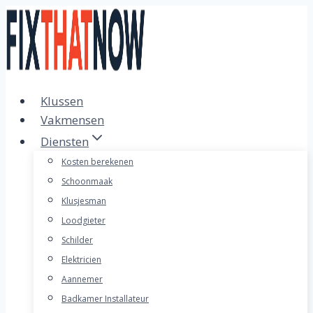
Doorgaan
naar
inhoud
Klussen
Vakmensen
Diensten
Kosten berekenen
Schoonmaak
Klusjesman
Loodgieter
Schilder
Elektricien
Aannemer
Badkamer Installateur