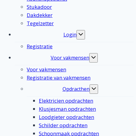
Stukadoor
Dakdekker
Tegelzetter
Login
Toggle
submenu
Registratie
Voor vakmensen
Toggle
submenu
Voor vakmensen
Registratie van vakmensen
Opdracthen
Toggle
submenu
Elektricien opdrachten
Klusjesman opdrachten
Loodgieter opdrachten
Schilder opdrachten
Schoonmaak opdrachten