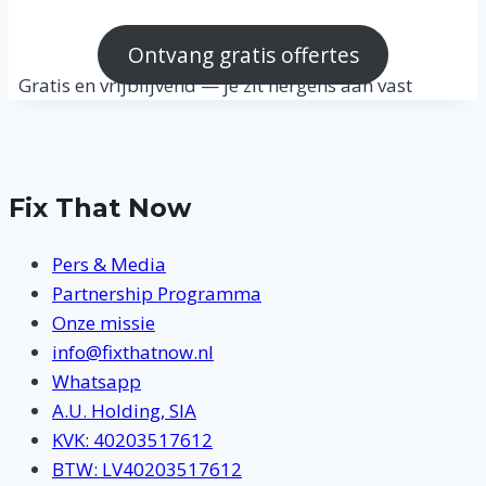
Ontvang gratis offertes
Gratis en vrijblijvend — je zit nergens aan vast
Fix That Now
Pers & Media
Partnership Programma
Onze missie
info@fixthatnow.nl
Whatsapp
A.U. Holding, SIA
KVK: 40203517612
BTW: LV40203517612