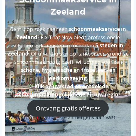
Zeeland
Bent u op zoek naar een
schoonmaakservice in
Zeeland
? Fix That Now biedt professionele
schoonmaakdiensten in meer dan
5 steden in
Zeeland
. Of u nu thuis of op kantoor een grondige
schoonmaak nodig heeft, wij zorgen voor een
schone, hygiënische en frisse leef- en
werkomgeving
.
💡
Klik op uw stad en ontdek de
schoonmaakmogelijkheden in uw regio!
Ontvang gratis offertes
Gratis en vrijblijvend — je zit nergens aan vast