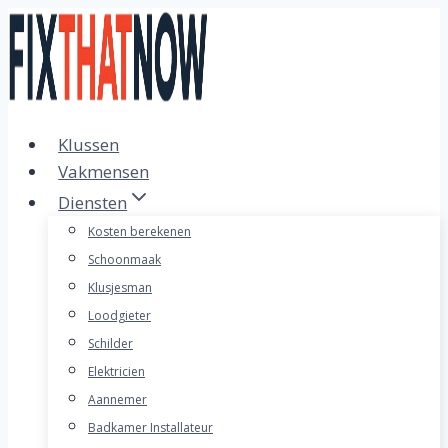
Doorgaan
naar
inhoud
Klussen
Vakmensen
Diensten
Kosten berekenen
Schoonmaak
Klusjesman
Loodgieter
Schilder
Elektricien
Aannemer
Badkamer Installateur