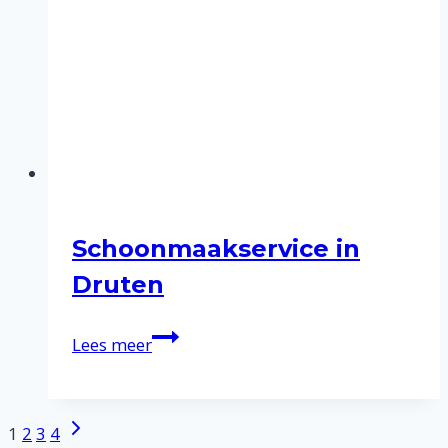
Schoonmaakservice in
Druten
Schoonmaakservice
Lees meer
in
Druten
Volgende
Paginanavigatie
1
2
3
4