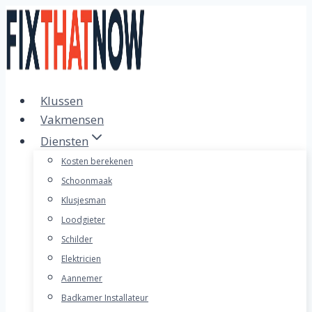
Doorgaan
naar
inhoud
Klussen
Vakmensen
Diensten
Kosten berekenen
Schoonmaak
Klusjesman
Loodgieter
Schilder
Elektricien
Aannemer
Badkamer Installateur