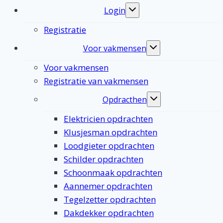
Login
Toggle
submenu
Registratie
Voor vakmensen
Toggle
submenu
Voor vakmensen
Registratie van vakmensen
Opdracthen
Toggle
submenu
Elektricien opdrachten
Klusjesman opdrachten
Loodgieter opdrachten
Schilder opdrachten
Schoonmaak opdrachten
Aannemer opdrachten
Tegelzetter opdrachten
Dakdekker opdrachten