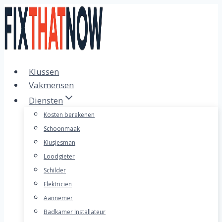
Doorgaan
naar
inhoud
Klussen
Vakmensen
Diensten
Kosten berekenen
Schoonmaak
Klusjesman
Loodgieter
Schilder
Elektricien
Aannemer
Badkamer Installateur