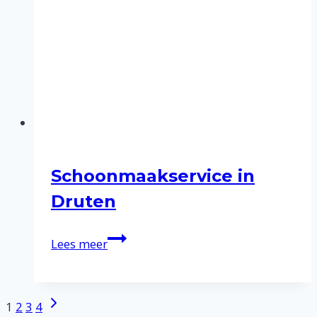
Schoonmaakservice in
Druten
Schoonmaakservice
Lees meer
in
Druten
Volgende
Paginanavigatie
1
2
3
4