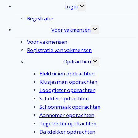
Login
Toggle
submenu
Registratie
Voor vakmensen
Toggle
submenu
Voor vakmensen
Registratie van vakmensen
Opdracthen
Toggle
submenu
Elektricien opdrachten
Klusjesman opdrachten
Loodgieter opdrachten
Schilder opdrachten
Schoonmaak opdrachten
Aannemer opdrachten
Tegelzetter opdrachten
Dakdekker opdrachten