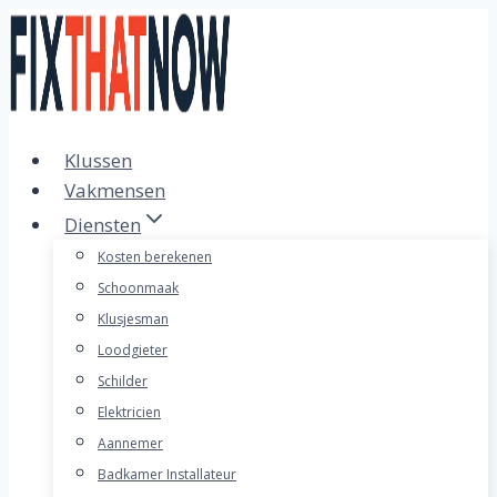
Doorgaan
naar
inhoud
Klussen
Vakmensen
Diensten
Kosten berekenen
Schoonmaak
Klusjesman
Loodgieter
Schilder
Elektricien
Aannemer
Badkamer Installateur