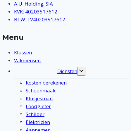
A.U. Holding, SIA
KVK: 40203517612
BTW: LV40203517612
Menu
Klussen
Vakmensen
Diensten
Toggle
submenu
Kosten berekenen
Schoonmaak
Klusjesman
Loodgieter
Schilder
Elektricien
Aannemer