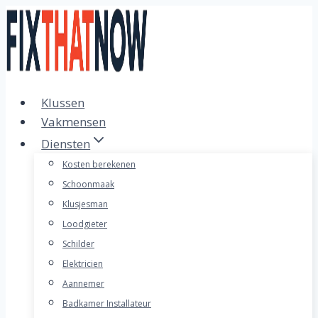
Doorgaan
naar
inhoud
Klussen
Vakmensen
Diensten
Kosten berekenen
Schoonmaak
Klusjesman
Loodgieter
Schilder
Elektricien
Aannemer
Badkamer Installateur