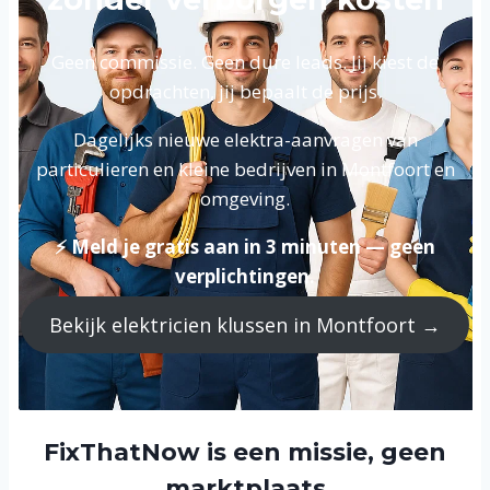
Geen commissie. Geen dure leads. Jij kiest de
opdrachten, jij bepaalt de prijs.
Dagelijks nieuwe elektra-aanvragen van
particulieren en kleine bedrijven in Montfoort en
omgeving.
⚡ Meld je gratis aan in 3 minuten — geen
verplichtingen.
Bekijk elektricien klussen in Montfoort →
FixThatNow is een missie, geen
marktplaats