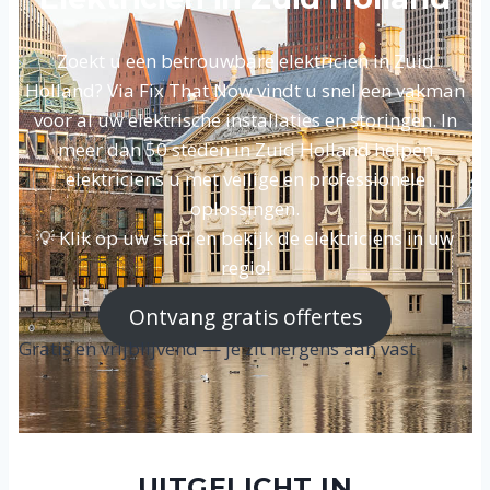
Zoekt u een betrouwbare elektricien in Zuid
Holland? Via Fix That Now vindt u snel een vakman
voor al uw elektrische installaties en storingen. In
meer dan 50 steden in Zuid Holland helpen
elektriciens u met veilige en professionele
oplossingen.
💡 Klik op uw stad en bekijk de elektriciens in uw
regio!
Ontvang gratis offertes
Gratis en vrijblijvend — je zit nergens aan vast
UITGELICHT IN