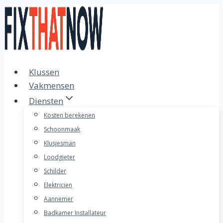
Doorgaan
naar
inhoud
Klussen
Vakmensen
Diensten
Kosten berekenen
Schoonmaak
Klusjesman
Loodgieter
Schilder
Elektricien
Aannemer
Badkamer Installateur